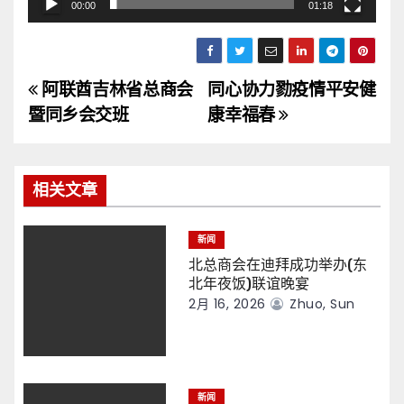
00:00
01:18
阿联酋吉林省总商会
同心协力勠疫情平安健
文
暨同乡会交班
康幸福春
章
导
相关文章
航
新闻
北总商会在迪拜成功举办(东
北年夜饭)联谊晚宴
2月 16, 2026
Zhuo, Sun
新闻