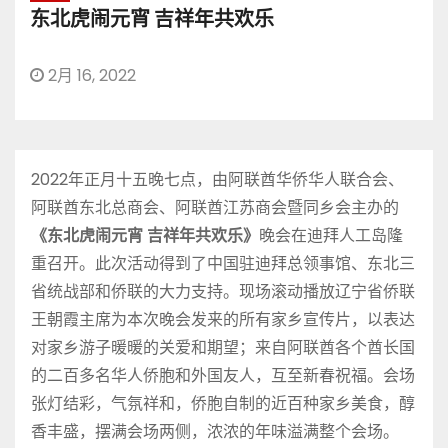
东北虎闹元宵 吉祥年共欢乐
2月 16, 2022
2022年正月十五晚七点，由阿联酋华侨华人联合会、
阿联酋东北总商会、阿联酋江苏商会暨同乡会主办的
《东北虎闹元宵
吉祥年共欢乐》
晚会在迪拜人工岛隆
重召开。此次活动得到了中国驻迪拜总领事馆、东北三
省统战部和侨联的大力支持。现场滚动播放辽宁省侨联
王朝霞主席为本次晚会发来的所有家乡宣传片，以表达
对家乡游子暖暖的关爱和期望；来自阿联酋各个酋长国
的二百多名华人侨胞和外国友人，互至新春祝福。会场
张灯结彩，气氛祥和，侨胞自制的近百种家乡美食，醇
香丰盛，摆满会场两侧，浓浓的年味溢满整个会场。