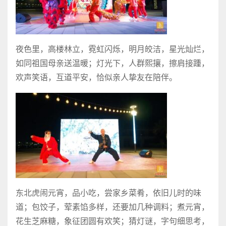
夜色里，高楼林立，霓虹闪烁，明月皎洁，星光灿烂，
如同祖国母亲送温暖；灯光下，人群熙攘，擦肩接踵，
欢声笑语，互道平安，恰似亲人挚友在陪伴。
东北虎闹元宵，品小吃，尝家乡菜肴，依旧儿时的味
道；包饺子，荤素馅多样，还要加几种调料；煮元宵，
花生芝麻糖，象征团圆有欢笑；猜灯谜，字句细思考，