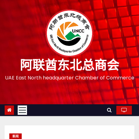
跳
至
内
容
阿联酋东北总商会
UAE East North headquarter Chamber of Commerce
新闻