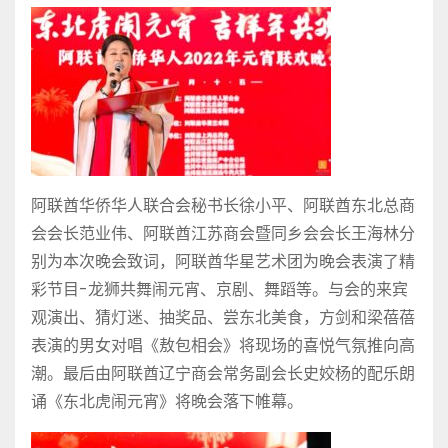
阿联酋华侨华人联合会秘书长徐小平、阿联酋东北总商
会会长范业伟、阿联酋江苏商会暨同乡会会长王海林分
别为本次晚会致词，阿联酋华星艺术团为晚会表演了精
彩节目-龙狮共舞闹元宵、京剧、舞蹈等。与会的来宾
观演出、猜灯迷、抽奖品、尝东北美食，方剑和梁蓓蓓
表演的男女对唱《敖包相会》将现场的喜悦气氛推向高
潮。最后由阿联酋辽宁商会常务副会长史姣杨的配乐朗
诵《东北虎闹元宵》将晚会落下帷幕。