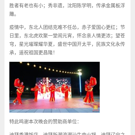
胜者有老也有小；秀非遗，沈阳陈学明，传承金属板浮
雕。
疫情中，东北人团结克难不任怂，赤子爱国心更红；节
日里，东北虎欢聚一堂闹元宵，怀念亲人情更浓；望苍
穹，星光璀璨耀华夏，盛世中国开太平，民族文化永传
承，遥祝祖国更昌隆！
特此鸣谢本次晚会的赞助商单位：
迪拜香港饭店、迪拜新潮流潮汕牛肉火锅、迪拜辽宁之