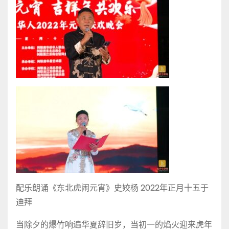
配乐朗诵《东北虎闹元宵》史姣杨 2022年正月十五于
迪拜
当除夕的爆竹响遍华夏辞旧岁，当初一的焰火迎来虎年