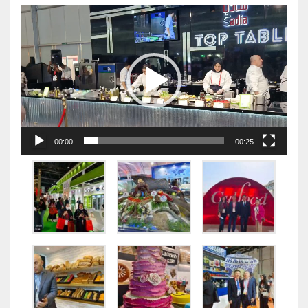
视
频
播
放
器
00:00
00:25