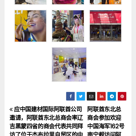
应中国建材国际阿联酋公司
阿联酋东北总
文
邀请，阿联酋东北总商会率辽
商会参加欢迎
章
吉黑蒙四省的商会代表共同拜
中国海军162号
访了位于杰布拉里自贸区的中
南宁舰访问阿