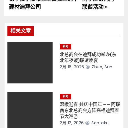
导
建材迪拜公司
联酋活动
航
相关文章
新闻
北总商会在迪拜成功举办(东
北年夜饭)联谊晚宴
2月 16, 2026
Zhuo, Sun
新闻
温暖迎春 共庆中国年 —— 阿联
酋东北总商会方阵亮相迪拜春
节大巡游
2月 12, 2026
Sontaku