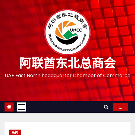
跳
至
内
容
阿联酋东北总商会
UAE East North headquarter Chamber of Commerce
新闻