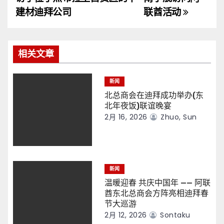
导
建材迪拜公司
联酋活动
航
相关文章
新闻
北总商会在迪拜成功举办(东
北年夜饭)联谊晚宴
2月 16, 2026
Zhuo, Sun
新闻
温暖迎春 共庆中国年 —— 阿联
酋东北总商会方阵亮相迪拜春
节大巡游
2月 12, 2026
Sontaku