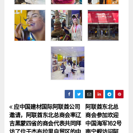
应中国建材国际阿联酋公司
阿联酋东北总
文
邀请，阿联酋东北总商会率辽
商会参加欢迎
章
吉黑蒙四省的商会代表共同拜
中国海军162号
访了位于杰布拉里自贸区的中
南宁舰访问阿