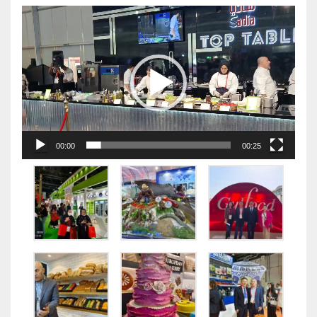
视
频
播
放
器
00:00
00:25