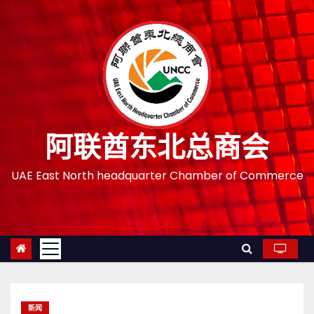
跳
至
内
容
阿联酋东北总商会
UAE East North headquarter Chamber of Commerce
新闻