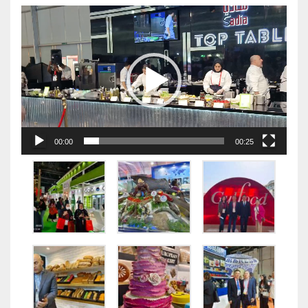
视
频
播
放
器
00:00
00:25