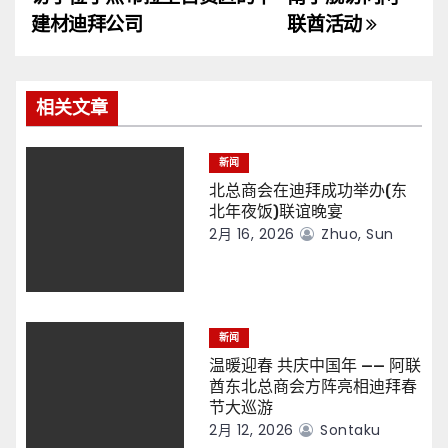
导
建材迪拜公司
联酋活动
航
相关文章
新闻
北总商会在迪拜成功举办(东
北年夜饭)联谊晚宴
2月 16, 2026
Zhuo, Sun
新闻
温暖迎春 共庆中国年 —— 阿联
酋东北总商会方阵亮相迪拜春
节大巡游
2月 12, 2026
Sontaku