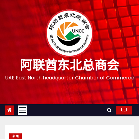
跳
至
内
容
阿联酋东北总商会
UAE East North headquarter Chamber of Commerce
新闻