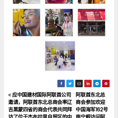
应中国建材国际阿联酋公司
阿联酋东北总
文
邀请，阿联酋东北总商会率辽
商会参加欢迎
章
吉黑蒙四省的商会代表共同拜
中国海军162号
访了位于杰布拉里自贸区的中
南宁舰访问阿