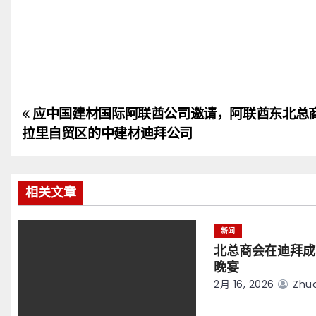
应中国建材国际阿联酋公司邀请，阿联酋东北总
文
拉里自贸区的中建材迪拜公司
章
导
相关文章
航
新闻
北总商会在迪拜成
晚宴
2月 16, 2026
Zhuo