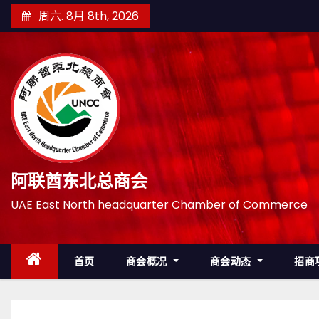
跳
周六. 8月 8th, 2026
至
内
容
阿联酋东北总商会
UAE East North headquarter Chamber of Commerce
首页
商会概况
商会动态
招商