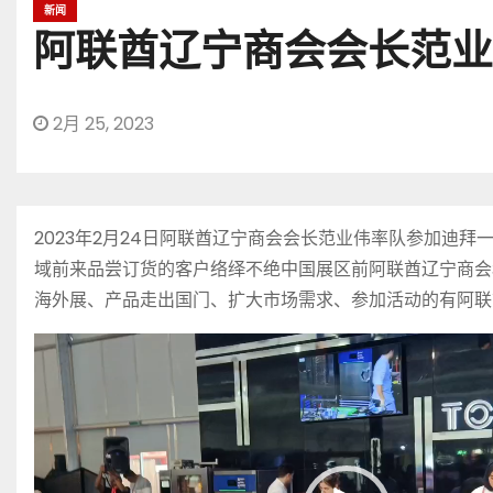
新闻
阿联酋辽宁商会会长范业
2月 25, 2023
2023年2月24日阿联酋辽宁商会会长范业伟率队参加
域前来品尝订货的客户络绎不绝中国展区前阿联酋辽宁商会
海外展、产品走出国门、扩大市场需求、参加活动的有阿联
视
频
播
放
器