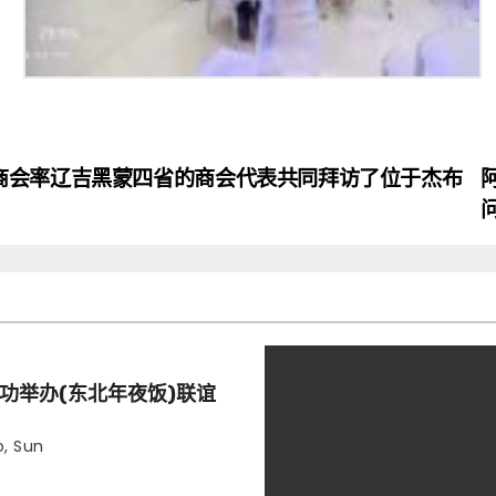
商会率辽吉黑蒙四省的商会代表共同拜访了位于杰布
功举办(东北年夜饭)联谊
, Sun