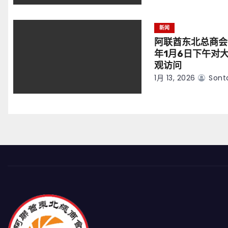
新闻
阿联酋东北总商会
年1月6日下午对
观访问
1月 13, 2026
Sont