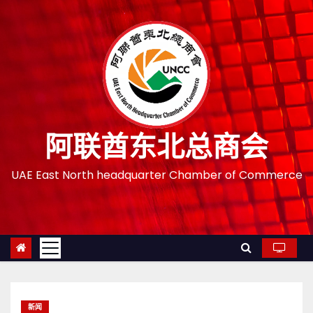
跳
至
内
容
阿联酋东北总商会
UAE East North headquarter Chamber of Commerce
新闻