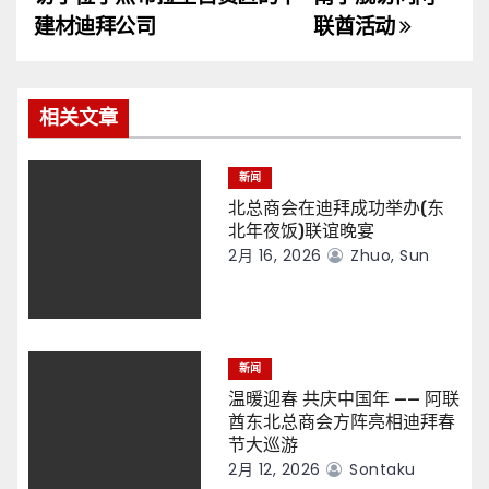
导
建材迪拜公司
联酋活动
航
相关文章
新闻
北总商会在迪拜成功举办(东
北年夜饭)联谊晚宴
2月 16, 2026
Zhuo, Sun
新闻
温暖迎春 共庆中国年 —— 阿联
酋东北总商会方阵亮相迪拜春
节大巡游
2月 12, 2026
Sontaku