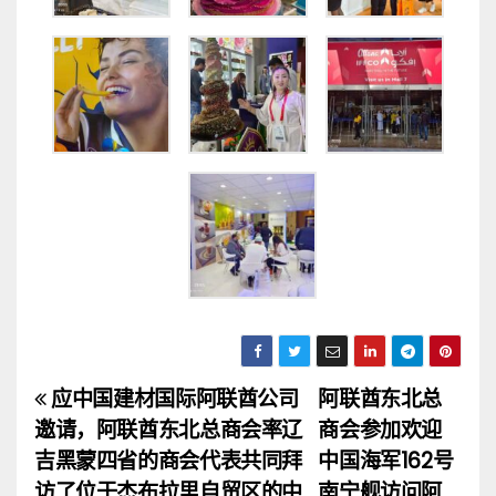
应中国建材国际阿联酋公司
阿联酋东北总
文
邀请，阿联酋东北总商会率辽
商会参加欢迎
章
吉黑蒙四省的商会代表共同拜
中国海军162号
访了位于杰布拉里自贸区的中
南宁舰访问阿