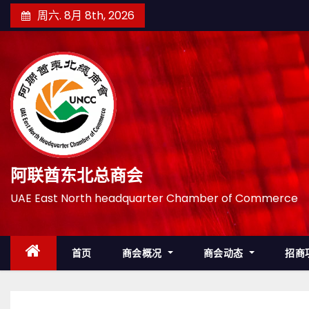
跳
周六. 8月 8th, 2026
至
内
容
阿联酋东北总商会
UAE East North headquarter Chamber of Commerce
首页
商会概况
商会动态
招商