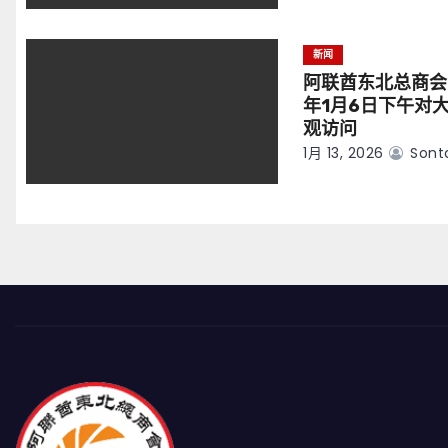
新闻
阿联酋东北总商会
年1月6日下午对
观访问
1月 13, 2026
Sont