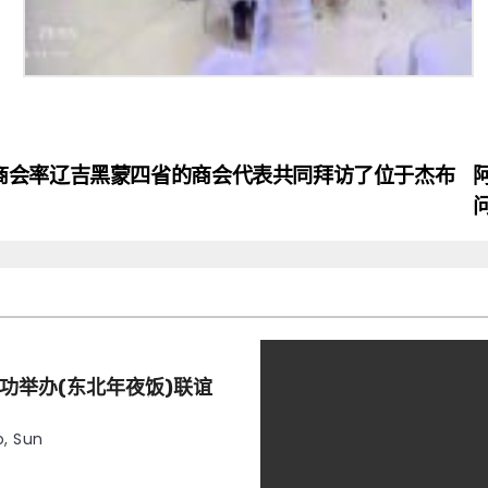
商会率辽吉黑蒙四省的商会代表共同拜访了位于杰布
功举办(东北年夜饭)联谊
, Sun