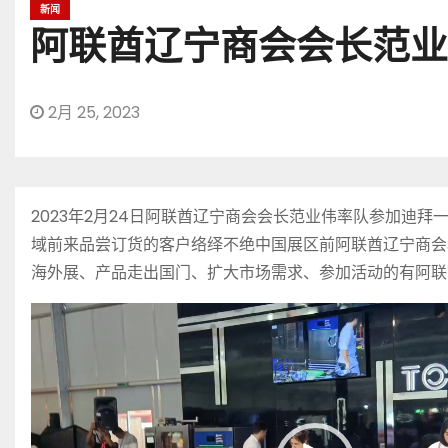
新闻
阿联酋辽宁商会会长范业
2月 25, 2023
2023年2月24日阿联酋辽宁商会会长范业伟率队参加
域前来品尝订货的客户络绎不绝中国展区前阿联酋辽宁商会
海外展、产品走出国门、扩大市场需求、参加活动的有阿联
视
频
播
放
器