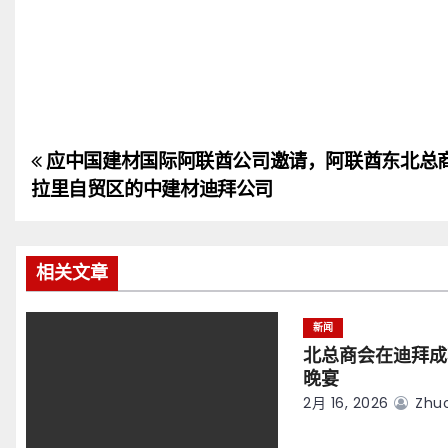
应中国建材国际阿联酋公司邀请，阿联酋东北总
文
拉里自贸区的中建材迪拜公司
章
导
相关文章
航
新闻
北总商会在迪拜成
晚宴
2月 16, 2026
Zhuo