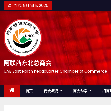
跳
周六. 8月 8th, 2026
至
内
容
阿联酋东北总商会
UAE East North headquarter Chamber of Commerce
首页
商会概况
商会动态
招商