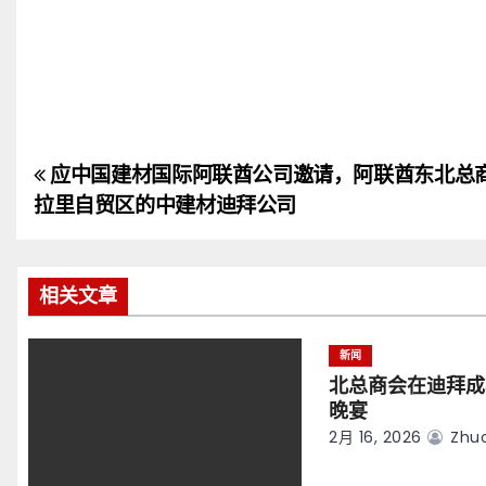
应中国建材国际阿联酋公司邀请，阿联酋东北总
文
拉里自贸区的中建材迪拜公司
章
导
相关文章
航
新闻
北总商会在迪拜成
晚宴
2月 16, 2026
Zhuo