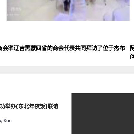
商会率辽吉黑蒙四省的商会代表共同拜访了位于杰布
功举办(东北年夜饭)联谊
, Sun