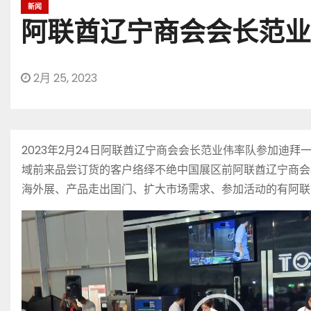
新闻
阿联酋辽宁商会会长范业
2月 25, 2023
2023年2月24日阿联酋辽宁商会会长范业伟率队参加
域前来品尝订货的客户络绎不绝中国展区前阿联酋辽宁商会
海外展、产品走出国门、扩大市场需求、参加活动的有阿联
视
频
播
放
器