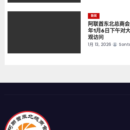
新闻
阿联酋东北总商会
年1月6日下午对
观访问
1月 13, 2026
Sont