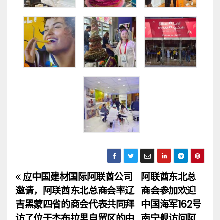
应中国建材国际阿联酋公司
阿联酋东北总
文
邀请，阿联酋东北总商会率辽
商会参加欢迎
章
吉黑蒙四省的商会代表共同拜
中国海军162号
访了位于杰布拉里自贸区的中
南宁舰访问阿