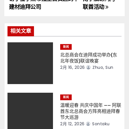
导
建材迪拜公司
联酋活动
航
相关文章
新闻
北总商会在迪拜成功举办(东
北年夜饭)联谊晚宴
2月 16, 2026
Zhuo, Sun
新闻
温暖迎春 共庆中国年 —— 阿联
酋东北总商会方阵亮相迪拜春
节大巡游
2月 12, 2026
Sontaku