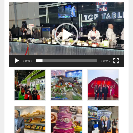
视
频
播
放
器
00:00
00:25