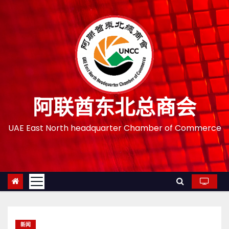
跳
至
内
容
阿联酋东北总商会
UAE East North headquarter Chamber of Commerce
新闻