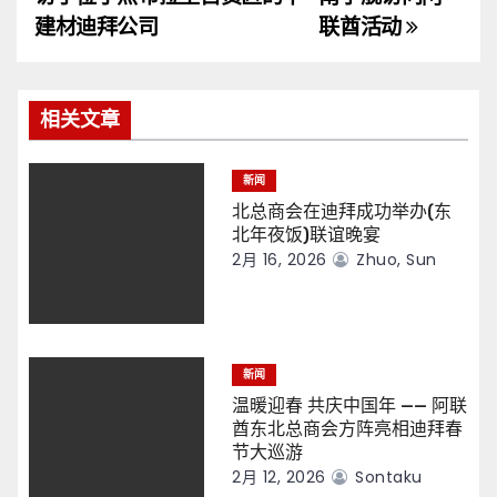
导
建材迪拜公司
联酋活动
航
相关文章
新闻
北总商会在迪拜成功举办(东
北年夜饭)联谊晚宴
2月 16, 2026
Zhuo, Sun
新闻
温暖迎春 共庆中国年 —— 阿联
酋东北总商会方阵亮相迪拜春
节大巡游
2月 12, 2026
Sontaku