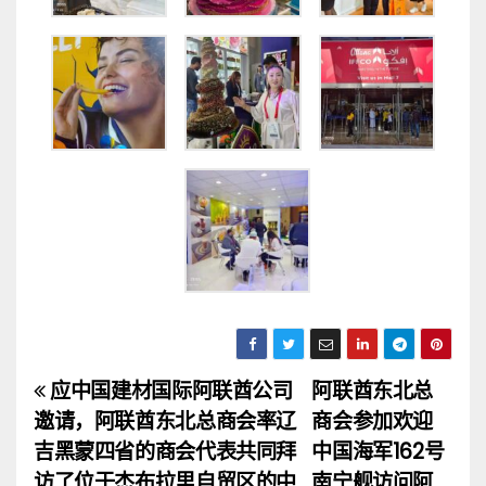
应中国建材国际阿联酋公司
阿联酋东北总
文
邀请，阿联酋东北总商会率辽
商会参加欢迎
章
吉黑蒙四省的商会代表共同拜
中国海军162号
访了位于杰布拉里自贸区的中
南宁舰访问阿