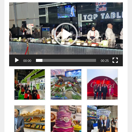
视
频
播
放
器
00:00
00:25