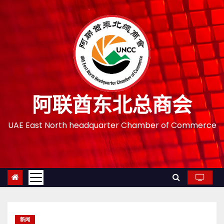
跳
至
内
容
阿联酋东北总商会
UAE East North headquarter Chamber of Commerce
新闻