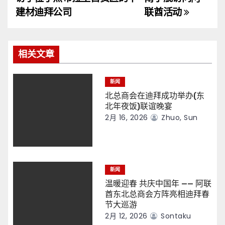
导
建材迪拜公司
联酋活动
航
相关文章
新闻
北总商会在迪拜成功举办(东
北年夜饭)联谊晚宴
2月 16, 2026
Zhuo, Sun
新闻
温暖迎春 共庆中国年 —— 阿联
酋东北总商会方阵亮相迪拜春
节大巡游
2月 12, 2026
Sontaku