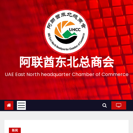
跳
至
内
容
阿联酋东北总商会
UAE East North headquarter Chamber of Commerce
新闻