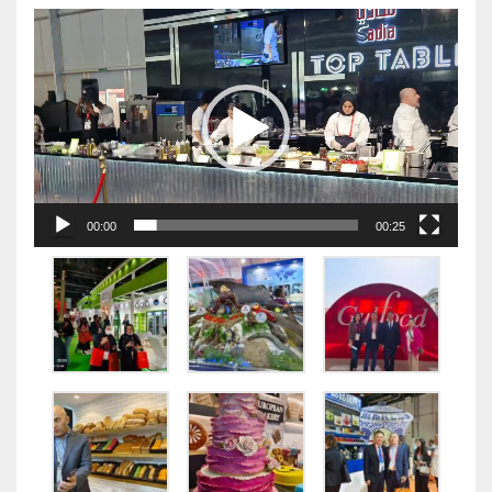
视
频
播
放
器
00:00
00:25