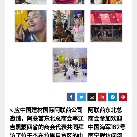
应中国建材国际阿联酋公司
阿联酋东北总
文
邀请，阿联酋东北总商会率辽
商会参加欢迎
章
吉黑蒙四省的商会代表共同拜
中国海军162号
访了位于杰布拉里自贸区的中
南宁舰访问阿