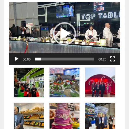
视
频
播
放
器
00:00
00:25