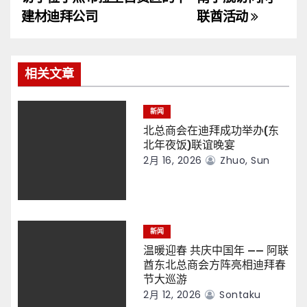
导
建材迪拜公司
联酋活动
航
相关文章
新闻
北总商会在迪拜成功举办(东
北年夜饭)联谊晚宴
2月 16, 2026
Zhuo, Sun
新闻
温暖迎春 共庆中国年 —— 阿联
酋东北总商会方阵亮相迪拜春
节大巡游
2月 12, 2026
Sontaku