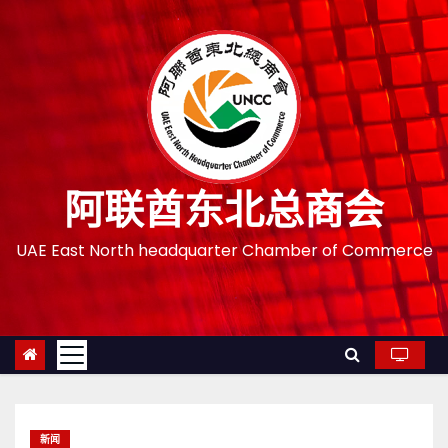
跳
至
内
容
阿联酋东北总商会
UAE East North headquarter Chamber of Commerce
新闻