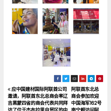
应中国建材国际阿联酋公司
阿联酋东北总
文
邀请，阿联酋东北总商会率辽
商会参加欢迎
章
吉黑蒙四省的商会代表共同拜
中国海军162号
访了位于杰布拉里自贸区的中
南宁舰访问阿