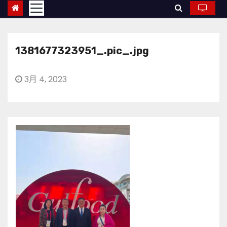
1381677323951_.pic_.jpg
3月 4, 2023