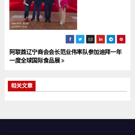
阿联酋辽宁商会会长范业伟率队参加迪拜一年
文
一度全球国际食品展
章
导
相关文章
航