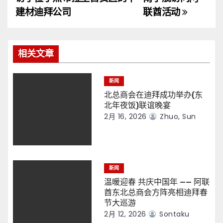
导
建材迪拜公司
联酋活动
航
相关文章
新闻
北总商会在迪拜成功举办(东
北年夜饭)联谊晚宴
2月 16, 2026
Zhuo, Sun
新闻
温暖迎春 共庆中国年 —— 阿联
酋东北总商会方阵亮相迪拜春
节大巡游
2月 12, 2026
Sontaku