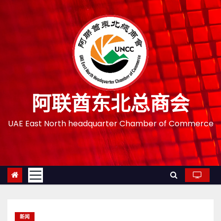
跳
至
内
容
阿联酋东北总商会
UAE East North headquarter Chamber of Commerce
新闻