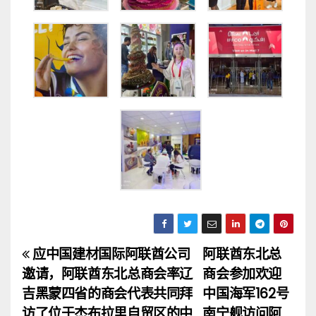
应中国建材国际阿联酋公司
阿联酋东北总
文
邀请，阿联酋东北总商会率辽
商会参加欢迎
章
吉黑蒙四省的商会代表共同拜
中国海军162号
访了位于杰布拉里自贸区的中
南宁舰访问阿