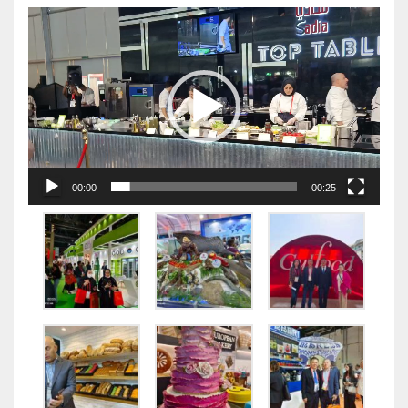
视
频
播
放
器
00:00
00:25