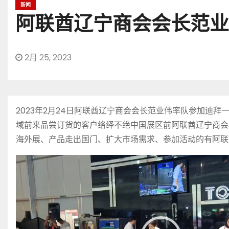
新闻
阿联酋辽宁商会会长范业
2月 25, 2023
2023年2月24日阿联酋辽宁商会会长范业伟率队参加
域前来品尝订货的客户络绎不绝中国展区前阿联酋辽宁商会
海外展、产品走出国门、扩大市场需求、参加活动的有阿联
视
频
播
放
器