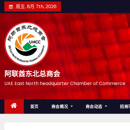
跳
周五. 8月 7th, 2026
至
内
容
阿联酋东北总商会
UAE East North headquarter Chamber of Commerce
首页
商会概况
商会动态
招商