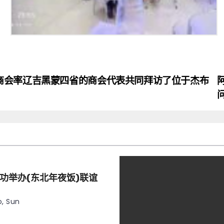
商会率辽吉黑蒙四省的商会代表共同拜访了位于杰布
功举办(东北年夜饭)联谊
, Sun