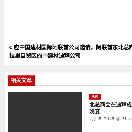
应中国建材国际阿联酋公司邀请，阿联酋东北总
文
拉里自贸区的中建材迪拜公司
章
导
相关文章
航
新闻
北总商会在迪拜成
晚宴
2月 16, 2026
Zhuo