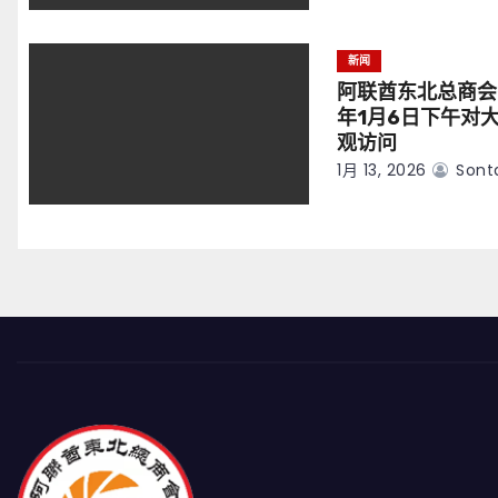
新闻
阿联酋东北总商会
年1月6日下午对
观访问
1月 13, 2026
Sont