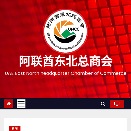
跳
至
内
容
阿联酋东北总商会
UAE East North headquarter Chamber of Commerce
新闻