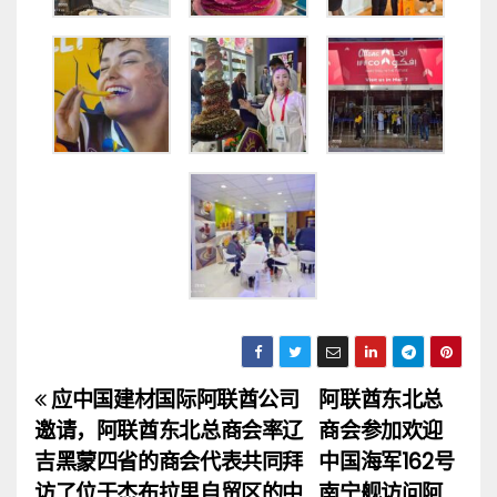
应中国建材国际阿联酋公司
阿联酋东北总
文
邀请，阿联酋东北总商会率辽
商会参加欢迎
章
吉黑蒙四省的商会代表共同拜
中国海军162号
访了位于杰布拉里自贸区的中
南宁舰访问阿