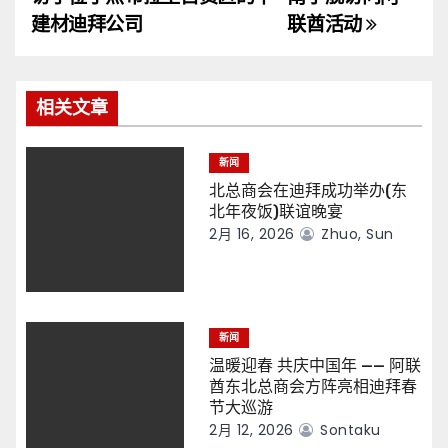
导
建材迪拜公司
联酋活动
航
相关文章
新闻
北总商会在迪拜成功举办(东
北年夜饭)联谊晚宴
2月 16, 2026
Zhuo, Sun
新闻
温暖迎春 共庆中国年 —— 阿联
酋东北总商会方阵亮相迪拜春
节大巡游
2月 12, 2026
Sontaku