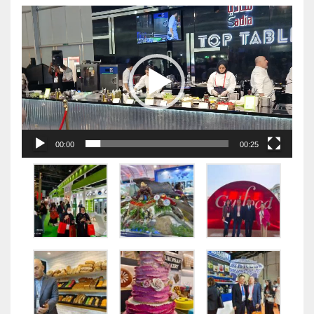
视
频
播
放
器
00:00
00:25