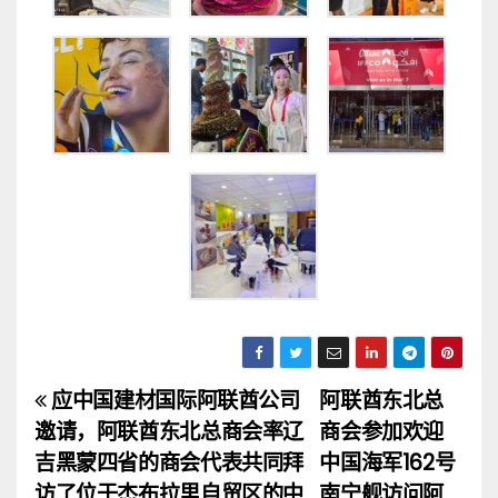
应中国建材国际阿联酋公司
阿联酋东北总
文
邀请，阿联酋东北总商会率辽
商会参加欢迎
章
吉黑蒙四省的商会代表共同拜
中国海军162号
访了位于杰布拉里自贸区的中
南宁舰访问阿