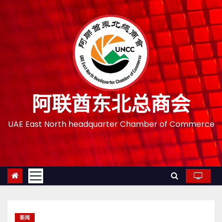
跳
至
内
容
阿联酋东北总商会
UAE East North headquarter Chamber of Commerce
新闻