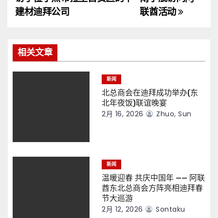
导
建材迪拜公司
联酋活动
航
相关文章
新闻
北总商会在迪拜成功举办(东
北年夜饭)联谊晚宴
2月 16, 2026
Zhuo, Sun
新闻
温暖迎春 共庆中国年 —— 阿联
酋东北总商会方阵亮相迪拜春
节大巡游
2月 12, 2026
Sontaku