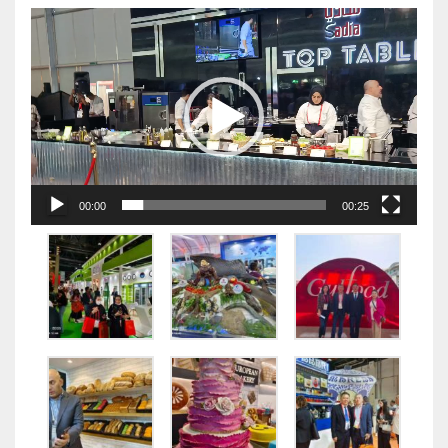
视
频
播
放
器
00:00
00:25