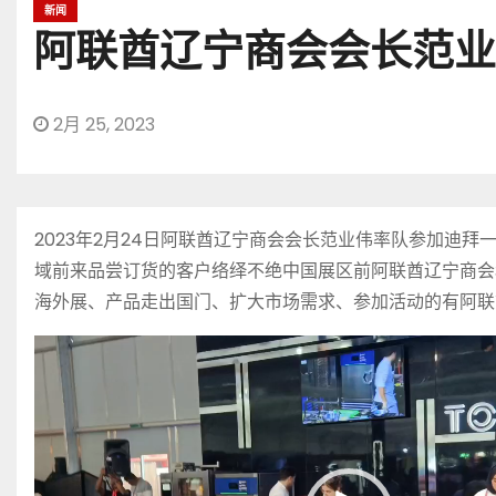
新闻
阿联酋辽宁商会会长范业
2月 25, 2023
2023年2月24日阿联酋辽宁商会会长范业伟率队参加
域前来品尝订货的客户络绎不绝中国展区前阿联酋辽宁商会
海外展、产品走出国门、扩大市场需求、参加活动的有阿联
视
频
播
放
器