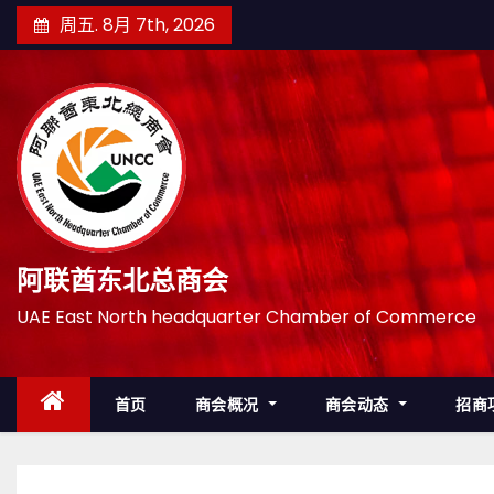
跳
周五. 8月 7th, 2026
至
内
容
阿联酋东北总商会
UAE East North headquarter Chamber of Commerce
首页
商会概况
商会动态
招商