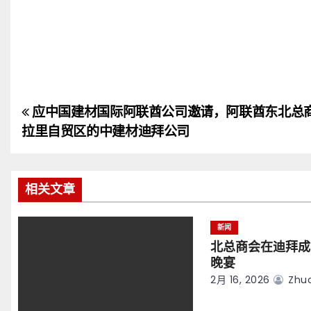
应中国建材国际阿联酋公司邀请，阿联酋东北总
文
拉里自贸区的中建材迪拜公司
章
导
相关文章
航
新闻
北总商会在迪拜成
晚宴
2月 16, 2026
Zhuo