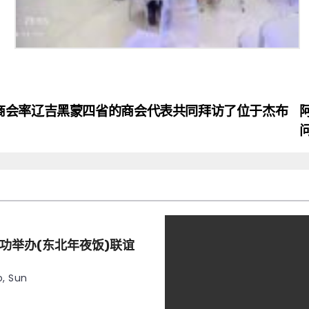
商会率辽吉黑蒙四省的商会代表共同拜访了位于杰布
功举办(东北年夜饭)联谊
, Sun