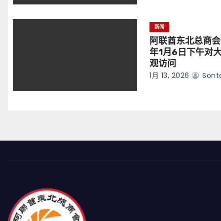
新闻
阿联酋东北总商会
年1月6日下午对
观访问
1月 13, 2026
Sont