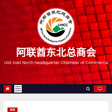
跳
至
内
容
阿联酋东北总商会
UAE East North headquarter Chamber of Commerce
新闻