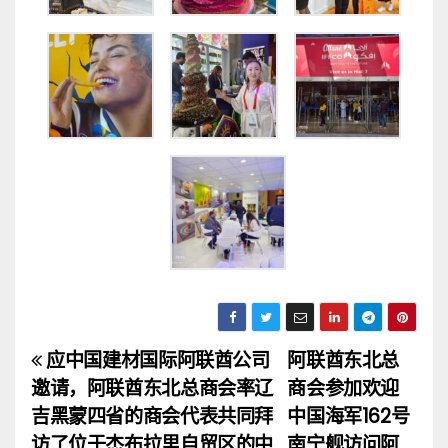
应中国建材国际阿联酋公司
阿联酋东北总
文
邀请，阿联酋东北总商会率辽
商会参加欢迎
章
吉黑蒙四省的商会代表共同拜
中国海军162号
访了位于杰布拉里自贸区的中
南宁舰访问阿