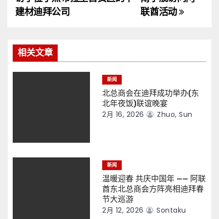
导
建材迪拜公司
联酋活动
航
相关文章
新闻
北总商会在迪拜成功举办(东
北年夜饭)联谊晚宴
2月 16, 2026
Zhuo, Sun
新闻
温暖迎春 共庆中国年 —— 阿联
酋东北总商会方阵亮相迪拜春
节大巡游
2月 12, 2026
Sontaku