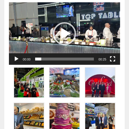
视
频
播
放
器
00:00
00:25