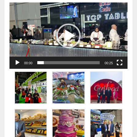
视
频
播
放
器
00:00
00:25