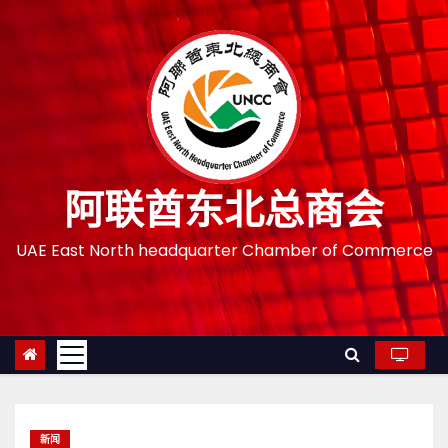
跳
至
内
容
阿联酋东北总商会
UAE East North headquarter Chamber of Commerce
新闻