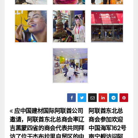
应中国建材国际阿联酋公司
阿联酋东北总
文
邀请，阿联酋东北总商会率辽
商会参加欢迎
章
吉黑蒙四省的商会代表共同拜
中国海军162号
访了位于杰布拉里自贸区的中
南宁舰访问阿