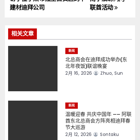
导
建材迪拜公司
联酋活动
航
相关文章
新闻
北总商会在迪拜成功举办(东
北年夜饭)联谊晚宴
2月 16, 2026
Zhuo, Sun
新闻
温暖迎春 共庆中国年 —— 阿联
酋东北总商会方阵亮相迪拜春
节大巡游
2月 12, 2026
Sontaku