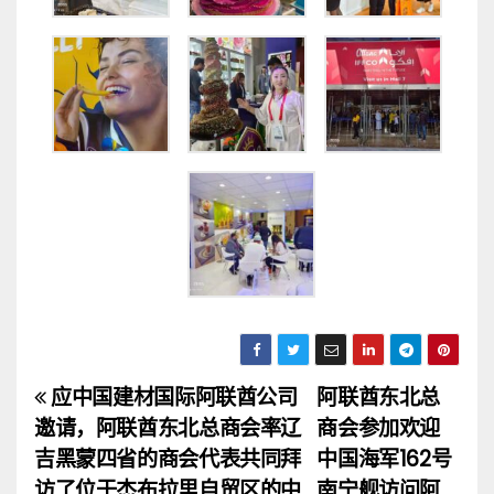
应中国建材国际阿联酋公司
阿联酋东北总
文
邀请，阿联酋东北总商会率辽
商会参加欢迎
章
吉黑蒙四省的商会代表共同拜
中国海军162号
访了位于杰布拉里自贸区的中
南宁舰访问阿