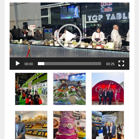
视
频
播
放
器
00:00
00:25