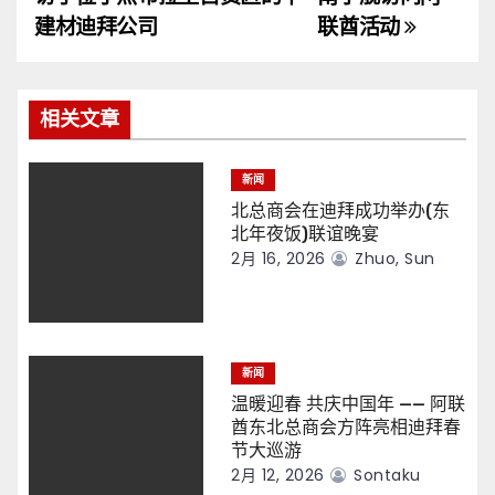
导
建材迪拜公司
联酋活动
航
相关文章
新闻
北总商会在迪拜成功举办(东
北年夜饭)联谊晚宴
2月 16, 2026
Zhuo, Sun
新闻
温暖迎春 共庆中国年 —— 阿联
酋东北总商会方阵亮相迪拜春
节大巡游
2月 12, 2026
Sontaku