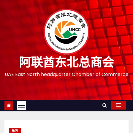
跳
至
内
容
阿联酋东北总商会
UAE East North headquarter Chamber of Commerce
新闻