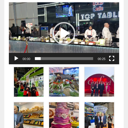
视
频
播
放
器
00:00
00:25