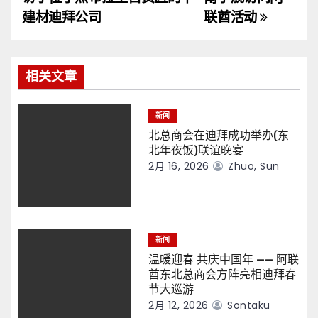
导
建材迪拜公司
联酋活动
航
相关文章
新闻
北总商会在迪拜成功举办(东
北年夜饭)联谊晚宴
2月 16, 2026
Zhuo, Sun
新闻
温暖迎春 共庆中国年 —— 阿联
酋东北总商会方阵亮相迪拜春
节大巡游
2月 12, 2026
Sontaku