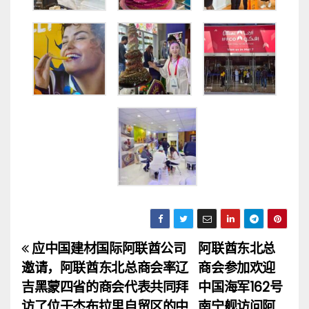
应中国建材国际阿联酋公司
阿联酋东北总
文
邀请，阿联酋东北总商会率辽
商会参加欢迎
章
吉黑蒙四省的商会代表共同拜
中国海军162号
访了位于杰布拉里自贸区的中
南宁舰访问阿