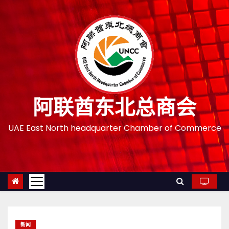
跳
至
内
容
阿联酋东北总商会
UAE East North headquarter Chamber of Commerce
新闻