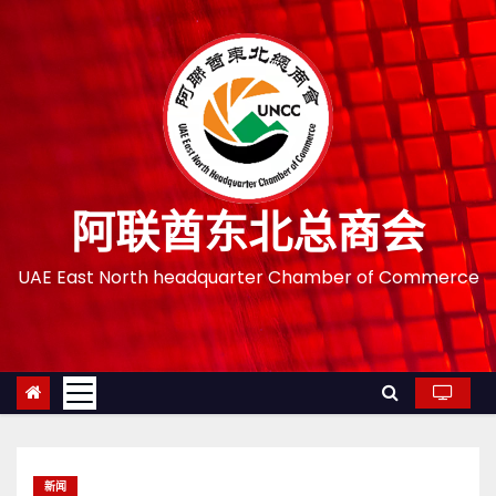
跳
至
内
容
阿联酋东北总商会
UAE East North headquarter Chamber of Commerce
新闻