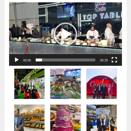
视
频
播
放
器
00:00
00:25