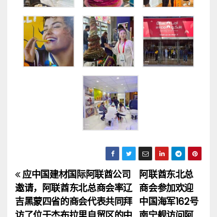
应中国建材国际阿联酋公司
阿联酋东北总
文
邀请，阿联酋东北总商会率辽
商会参加欢迎
章
吉黑蒙四省的商会代表共同拜
中国海军162号
访了位于杰布拉里自贸区的中
南宁舰访问阿