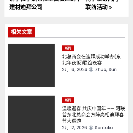
导
建材迪拜公司
联酋活动
航
相关文章
新闻
北总商会在迪拜成功举办(东
北年夜饭)联谊晚宴
2月 16, 2026
Zhuo, Sun
新闻
温暖迎春 共庆中国年 —— 阿联
酋东北总商会方阵亮相迪拜春
节大巡游
2月 12, 2026
Sontaku