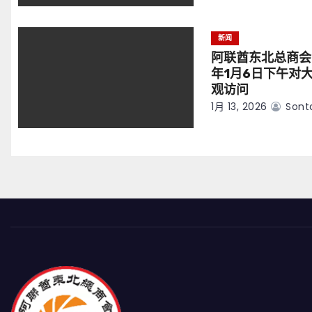
新闻
阿联酋东北总商会
年1月6日下午对
观访问
1月 13, 2026
Sont