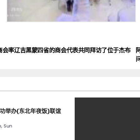
商会率辽吉黑蒙四省的商会代表共同拜访了位于杰布
功举办(东北年夜饭)联谊
, Sun