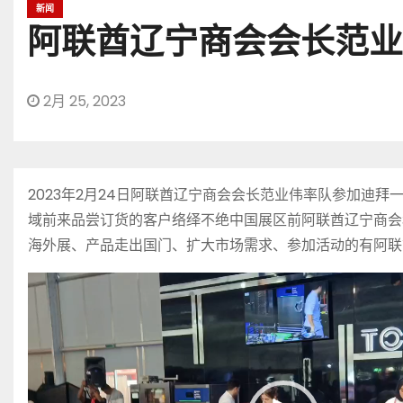
新闻
阿联酋辽宁商会会长范业
2月 25, 2023
2023年2月24日阿联酋辽宁商会会长范业伟率队参加
域前来品尝订货的客户络绎不绝中国展区前阿联酋辽宁商会
海外展、产品走出国门、扩大市场需求、参加活动的有阿联
视
频
播
放
器