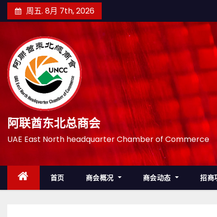
跳
周五. 8月 7th, 2026
至
内
容
阿联酋东北总商会
UAE East North headquarter Chamber of Commerce
首页
商会概况
商会动态
招商