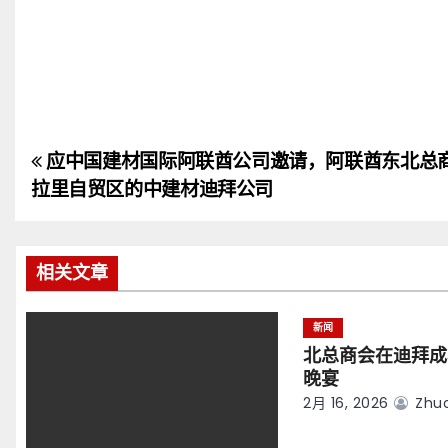
应中国建材国际阿联酋公司邀请，阿联酋东北总
文
拉里自贸区的中建材迪拜公司
章
导
相关文章
航
新闻
北总商会在迪拜成
晚宴
2月 16, 2026
Zhuo