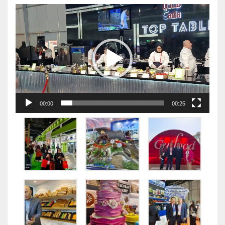
视
频
播
放
器
00:00
00:25