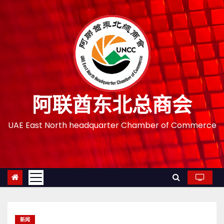
跳
至
内
容
阿联酋东北总商会
UAE East North headquarter Chamber of Commerce
新闻