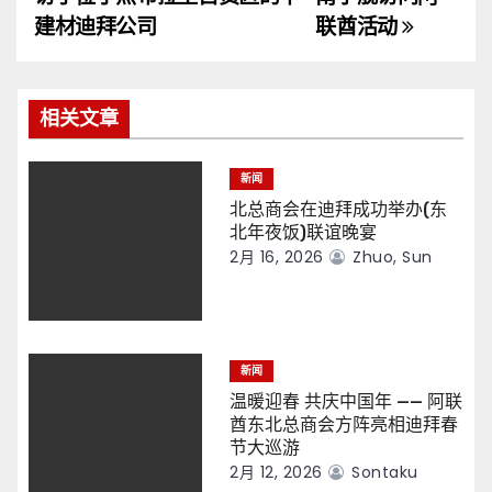
导
建材迪拜公司
联酋活动
航
相关文章
新闻
北总商会在迪拜成功举办(东
北年夜饭)联谊晚宴
2月 16, 2026
Zhuo, Sun
新闻
温暖迎春 共庆中国年 —— 阿联
酋东北总商会方阵亮相迪拜春
节大巡游
2月 12, 2026
Sontaku