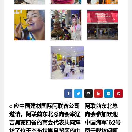
应中国建材国际阿联酋公司
阿联酋东北总
文
邀请，阿联酋东北总商会率辽
商会参加欢迎
章
吉黑蒙四省的商会代表共同拜
中国海军162号
访了位于杰布拉里自贸区的中
南宁舰访问阿