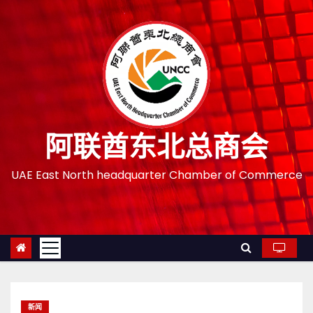
跳
至
内
容
阿联酋东北总商会
UAE East North headquarter Chamber of Commerce
新闻