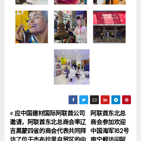
应中国建材国际阿联酋公司
阿联酋东北总
文
邀请，阿联酋东北总商会率辽
商会参加欢迎
章
吉黑蒙四省的商会代表共同拜
中国海军162号
访了位于杰布拉里自贸区的中
南宁舰访问阿