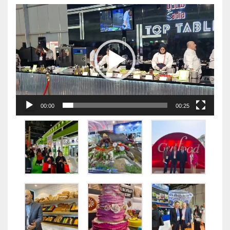
视
频
播
放
器
00:00
00:25