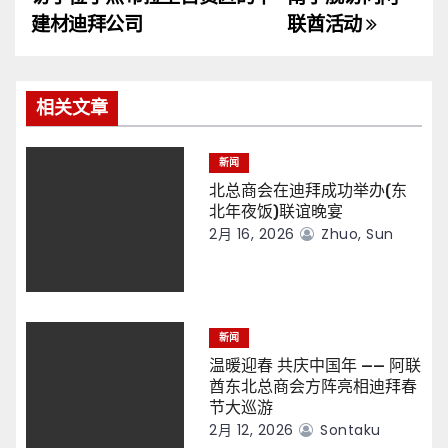
导
建材迪拜公司
联酋活动
航
相关文章
新闻
北总商会在迪拜成功举办(东
北年夜饭)联谊晚宴
2月 16, 2026
Zhuo, Sun
新闻
温暖迎春 共庆中国年 —— 阿联
酋东北总商会方阵亮相迪拜春
节大巡游
2月 12, 2026
Sontaku