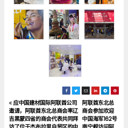
应中国建材国际阿联酋公司
阿联酋东北总
文
邀请，阿联酋东北总商会率辽
商会参加欢迎
章
吉黑蒙四省的商会代表共同拜
中国海军162号
访了位于杰布拉里自贸区的中
南宁舰访问阿