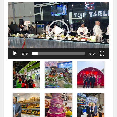
视
频
播
放
器
00:00
00:25