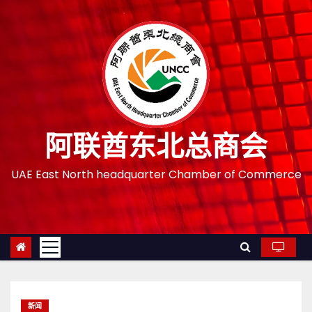
跳
至
内
容
阿联酋东北总商会
UAE East North headquarter Chamber of Commerce
新闻