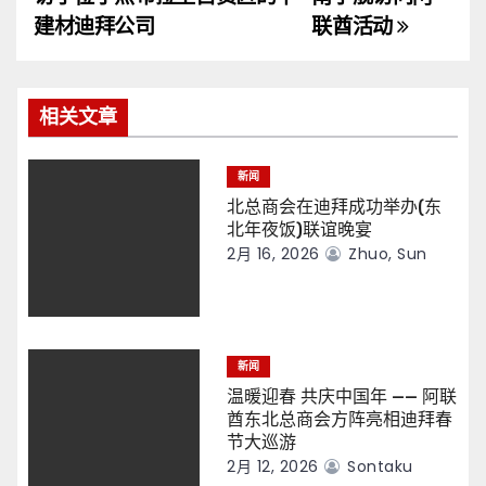
导
建材迪拜公司
联酋活动
航
相关文章
新闻
北总商会在迪拜成功举办(东
北年夜饭)联谊晚宴
2月 16, 2026
Zhuo, Sun
新闻
温暖迎春 共庆中国年 —— 阿联
酋东北总商会方阵亮相迪拜春
节大巡游
2月 12, 2026
Sontaku