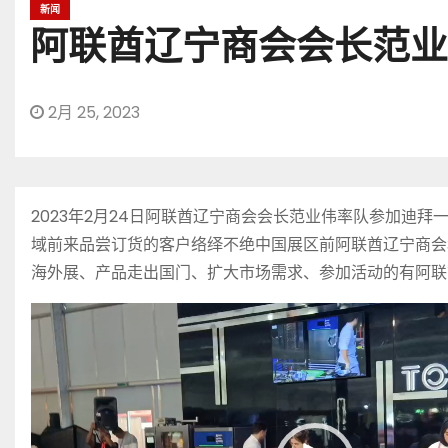
新闻
阿联酋辽宁商会会长范业
2月 25, 2023
2023年2月24日阿联酋辽宁商会会长范业伟率队参加
域前来品尝订货的客户络绎不绝中国展区前阿联酋辽宁商会
海外展、产品走出国门、扩大市场需求、参加活动的有阿联
视
频
播
放
器