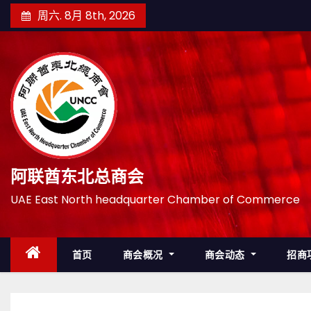
跳
周六. 8月 8th, 2026
至
内
容
阿联酋东北总商会
UAE East North headquarter Chamber of Commerce
首页
商会概况
商会动态
招商