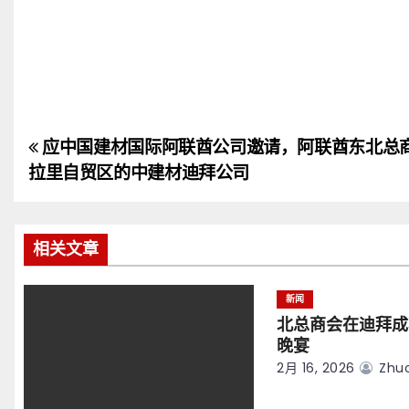
应中国建材国际阿联酋公司邀请，阿联酋东北总
文
拉里自贸区的中建材迪拜公司
章
导
相关文章
航
新闻
北总商会在迪拜成
晚宴
2月 16, 2026
Zhuo