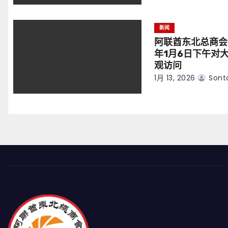
新闻
阿联酋东北总商会
年1月6日下午对
观访问
1月 13, 2026
Sont