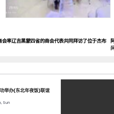
商会率辽吉黑蒙四省的商会代表共同拜访了位于杰布
功举办(东北年夜饭)联谊
, Sun