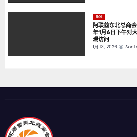
新闻
阿联酋东北总商会
年1月6日下午对
观访问
1月 13, 2026
Sont