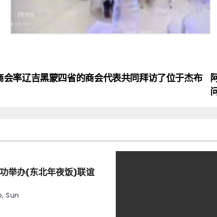
商会率辽吉黑蒙四省的商会代表共同拜访了位于杰布
功举办(东北年夜饭)联谊
, Sun