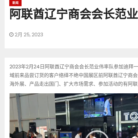
新闻
阿联酋辽宁商会会长范业
2月 25, 2023
2023年2月24日阿联酋辽宁商会会长范业伟率队参加
域前来品尝订货的客户络绎不绝中国展区前阿联酋辽宁商会
海外展、产品走出国门、扩大市场需求、参加活动的有阿联
视
频
播
放
器