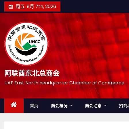
跳
周五. 8月 7th, 2026
至
内
容
阿联酋东北总商会
UAE East North headquarter Chamber of Commerce
首页
商会概况
商会动态
招商