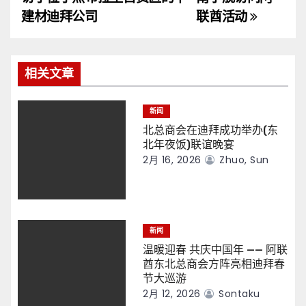
导
建材迪拜公司
联酋活动
航
相关文章
新闻
北总商会在迪拜成功举办(东
北年夜饭)联谊晚宴
2月 16, 2026
Zhuo, Sun
新闻
温暖迎春 共庆中国年 —— 阿联
酋东北总商会方阵亮相迪拜春
节大巡游
2月 12, 2026
Sontaku