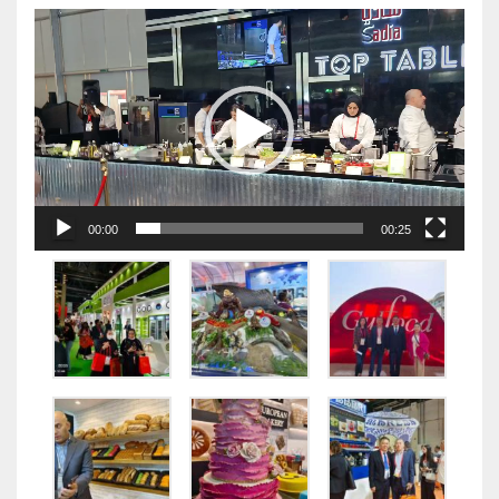
视
频
播
放
器
00:00
00:25