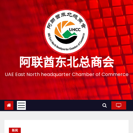
跳
至
内
容
阿联酋东北总商会
UAE East North headquarter Chamber of Commerce
新闻