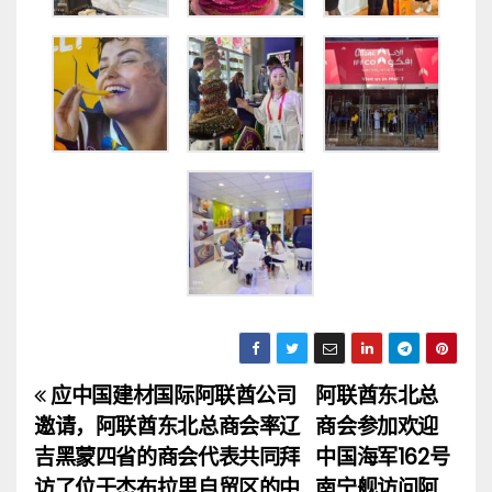
应中国建材国际阿联酋公司
阿联酋东北总
文
邀请，阿联酋东北总商会率辽
商会参加欢迎
章
吉黑蒙四省的商会代表共同拜
中国海军162号
访了位于杰布拉里自贸区的中
南宁舰访问阿