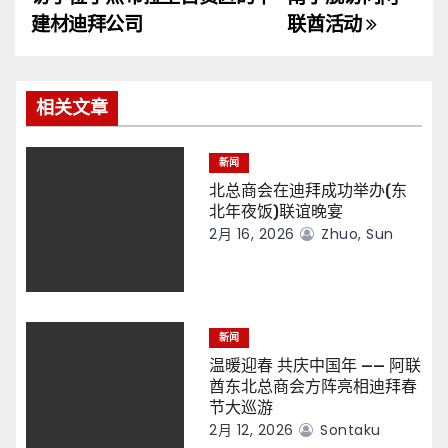
导
建材迪拜公司
联酋活动
航
相关文章
新闻
北总商会在迪拜成功举办(东
北年夜饭)联谊晚宴
2月 16, 2026
Zhuo, Sun
新闻
温暖迎春 共庆中国年 —— 阿联
酋东北总商会方阵亮相迪拜春
节大巡游
2月 12, 2026
Sontaku