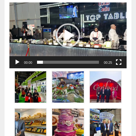
视
频
播
放
器
00:00
00:25