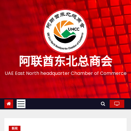
跳
至
内
容
阿联酋东北总商会
UAE East North headquarter Chamber of Commerce
新闻