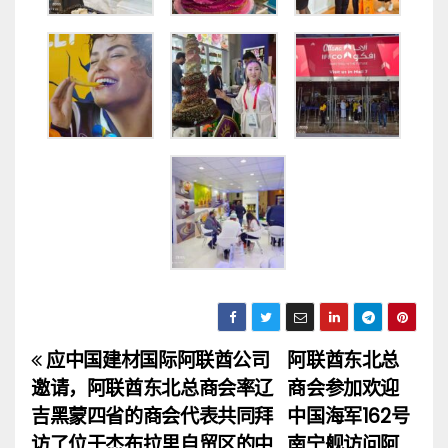
应中国建材国际阿联酋公司
阿联酋东北总
文
邀请，阿联酋东北总商会率辽
商会参加欢迎
章
吉黑蒙四省的商会代表共同拜
中国海军162号
访了位于杰布拉里自贸区的中
南宁舰访问阿