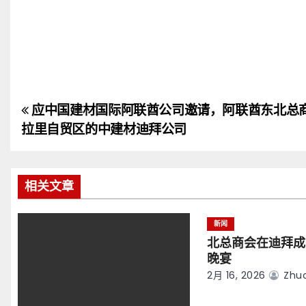
应中国建材国际阿联酋公司邀请，阿联酋东北总
文
拉里自贸区的中建材迪拜公司
章
导
相关文章
航
新闻
北总商会在迪拜成
晚宴
2月 16, 2026
Zhuo