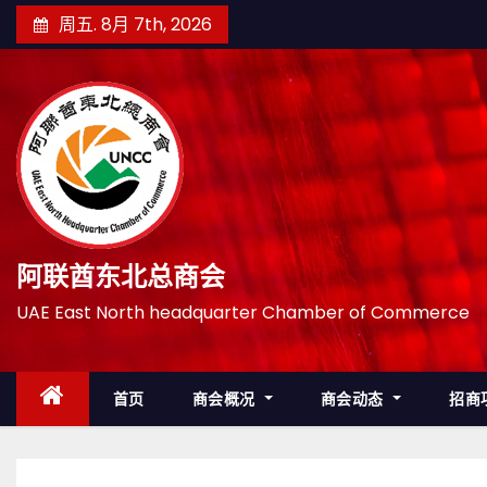
跳
周五. 8月 7th, 2026
至
内
容
阿联酋东北总商会
UAE East North headquarter Chamber of Commerce
首页
商会概况
商会动态
招商