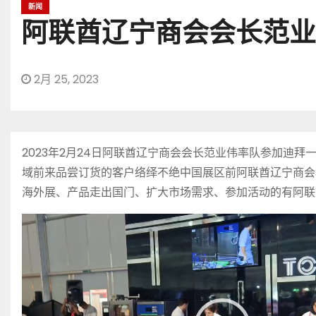
新闻
阿联酋辽宁商会会长范业
2月 25, 2023
2023年2月24日阿联酋辽宁商会会长范业伟率队参加
域前来品尝订货的客户络绎不绝中国展区前阿联酋辽宁商会
海外展、产品走出国门、扩大市场需求、参加活动的有阿联
视
频
播
放
器