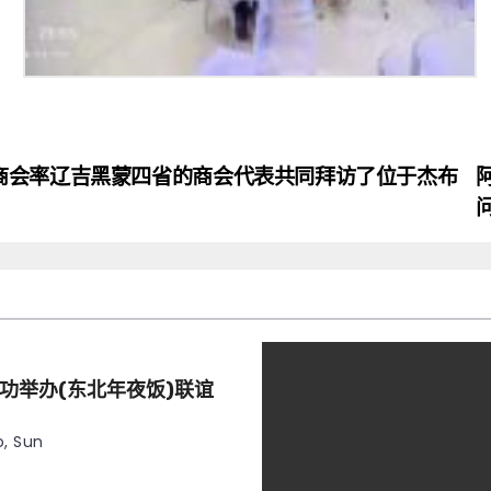
商会率辽吉黑蒙四省的商会代表共同拜访了位于杰布
功举办(东北年夜饭)联谊
, Sun