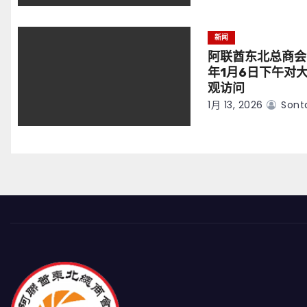
新闻
阿联酋东北总商会
年1月6日下午对
观访问
1月 13, 2026
Sont