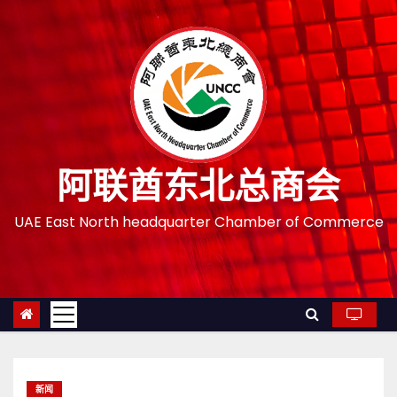
跳
至
内
容
阿联酋东北总商会
UAE East North headquarter Chamber of Commerce
新闻