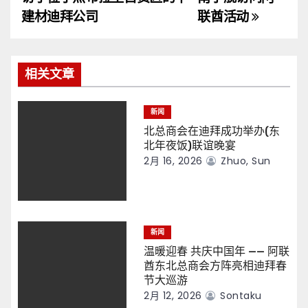
导
建材迪拜公司
联酋活动
航
相关文章
新闻
北总商会在迪拜成功举办(东
北年夜饭)联谊晚宴
2月 16, 2026
Zhuo, Sun
新闻
温暖迎春 共庆中国年 —— 阿联
酋东北总商会方阵亮相迪拜春
节大巡游
2月 12, 2026
Sontaku