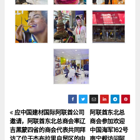
应中国建材国际阿联酋公司
阿联酋东北总
文
邀请，阿联酋东北总商会率辽
商会参加欢迎
章
吉黑蒙四省的商会代表共同拜
中国海军162号
访了位于杰布拉里自贸区的中
南宁舰访问阿