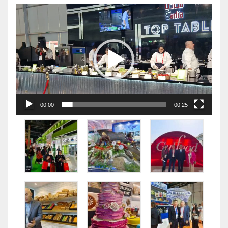
视
频
播
放
器
00:00
00:25