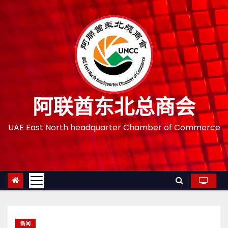
跳
至
内
容
阿联酋东北总商会
UAE East North headquarter Chamber of Commerce
新闻