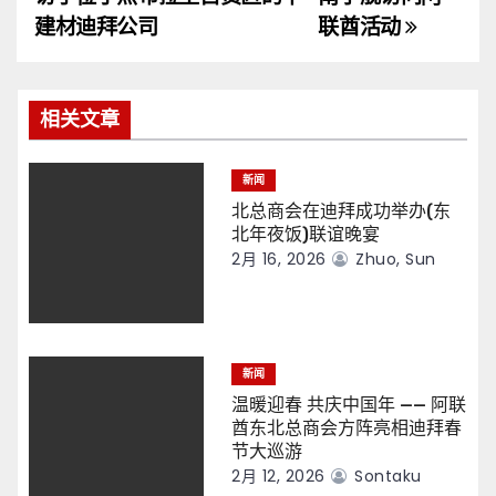
导
建材迪拜公司
联酋活动
航
相关文章
新闻
北总商会在迪拜成功举办(东
北年夜饭)联谊晚宴
2月 16, 2026
Zhuo, Sun
新闻
温暖迎春 共庆中国年 —— 阿联
酋东北总商会方阵亮相迪拜春
节大巡游
2月 12, 2026
Sontaku