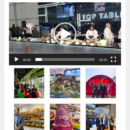
视
频
播
放
器
00:00
00:25