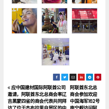
应中国建材国际阿联酋公司
阿联酋东北总
文
邀请，阿联酋东北总商会率辽
商会参加欢迎
章
吉黑蒙四省的商会代表共同拜
中国海军162号
访了位于杰布拉里自贸区的中
南宁舰访问阿