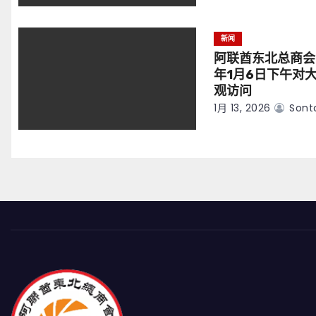
新闻
阿联酋东北总商会
年1月6日下午对
观访问
1月 13, 2026
Sont