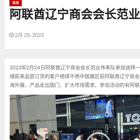
新闻
阿联酋辽宁商会会长范业
2月 25, 2023
2023年2月24日阿联酋辽宁商会会长范业伟率队参加
域前来品尝订货的客户络绎不绝中国展区前阿联酋辽宁商会
海外展、产品走出国门、扩大市场需求、参加活动的有阿联
视
频
播
放
器