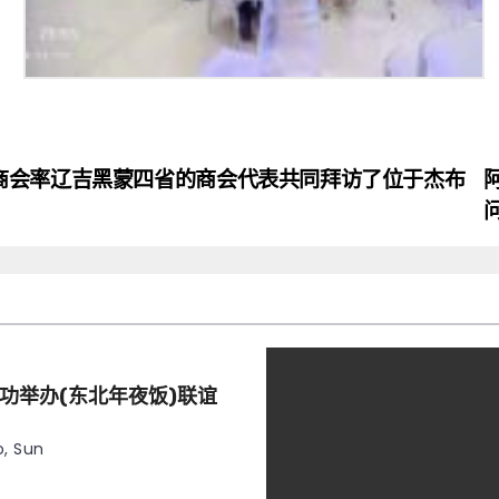
商会率辽吉黑蒙四省的商会代表共同拜访了位于杰布
功举办(东北年夜饭)联谊
, Sun