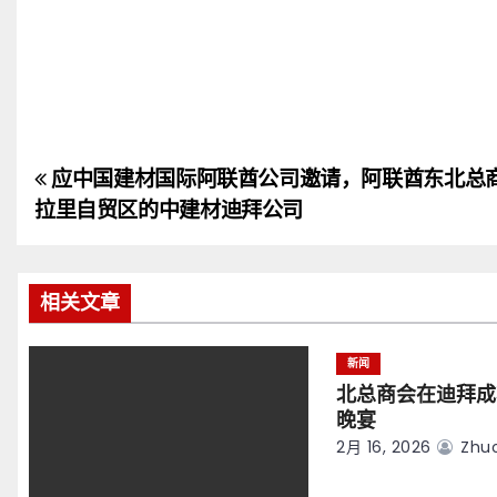
应中国建材国际阿联酋公司邀请，阿联酋东北总
文
拉里自贸区的中建材迪拜公司
章
导
相关文章
航
新闻
北总商会在迪拜成
晚宴
2月 16, 2026
Zhuo