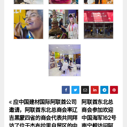
应中国建材国际阿联酋公司
阿联酋东北总
文
邀请，阿联酋东北总商会率辽
商会参加欢迎
章
吉黑蒙四省的商会代表共同拜
中国海军162号
访了位于杰布拉里自贸区的中
南宁舰访问阿