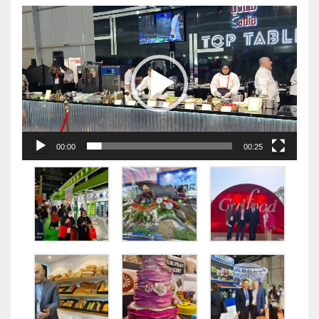
视
频
播
放
器
00:00
00:25