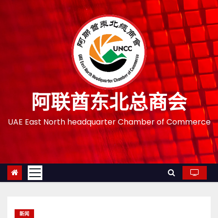
跳
至
内
容
阿联酋东北总商会
UAE East North headquarter Chamber of Commerce
新闻