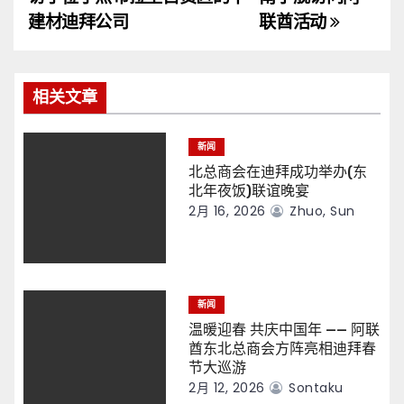
导
建材迪拜公司
联酋活动
航
相关文章
新闻
北总商会在迪拜成功举办(东
北年夜饭)联谊晚宴
2月 16, 2026
Zhuo, Sun
新闻
温暖迎春 共庆中国年 —— 阿联
酋东北总商会方阵亮相迪拜春
节大巡游
2月 12, 2026
Sontaku