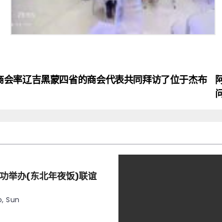
商会率辽吉黑蒙四省的商会代表共同拜访了位于杰布
功举办(东北年夜饭)联谊
, Sun