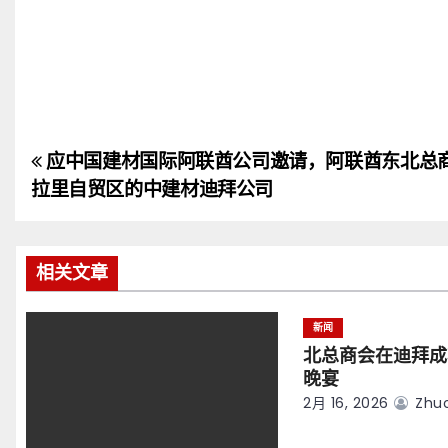
应中国建材国际阿联酋公司邀请，阿联酋东北总
文
拉里自贸区的中建材迪拜公司
章
导
相关文章
航
新闻
北总商会在迪拜成
晚宴
2月 16, 2026
Zhuo