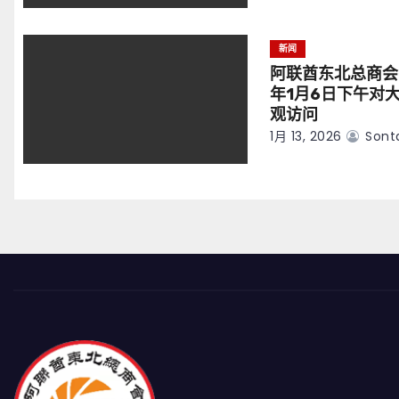
新闻
阿联酋东北总商会
年1月6日下午对
观访问
1月 13, 2026
Sont