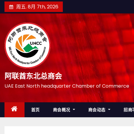
跳
周五. 8月 7th, 2026
至
内
容
阿联酋东北总商会
UAE East North headquarter Chamber of Commerce
首页
商会概况
商会动态
招商