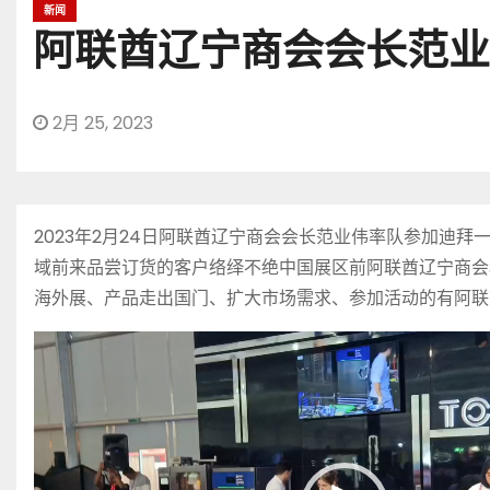
新闻
阿联酋辽宁商会会长范业
2月 25, 2023
2023年2月24日阿联酋辽宁商会会长范业伟率队参加
域前来品尝订货的客户络绎不绝中国展区前阿联酋辽宁商会
海外展、产品走出国门、扩大市场需求、参加活动的有阿联
视
频
播
放
器