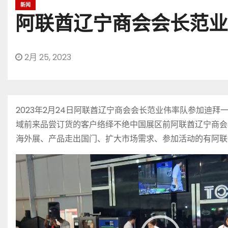
新闻
阿联酋辽宁商会会长范业
2月 25, 2023
2023年2月24日阿联酋辽宁商会会长范业伟率队参加
域前来品尝订货的客户络绎不绝中国展区前阿联酋辽宁商会
海外展、产品走出国门、扩大市场需求、参加活动的有阿联
视
频
播
放
器