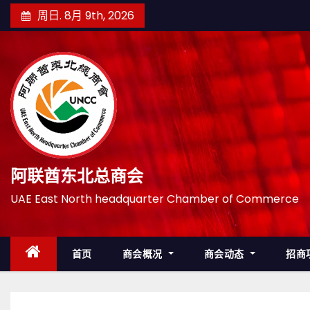
跳
周日. 8月 9th, 2026
至
内
容
阿联酋东北总商会
UAE East North headquarter Chamber of Commerce
首页
商会概况
商会动态
招商