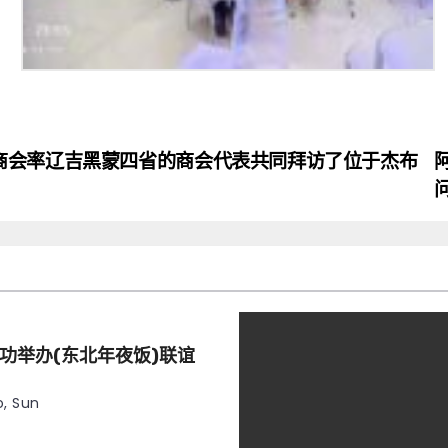
商会率辽吉黑蒙四省的商会代表共同拜访了位于杰布
功举办(东北年夜饭)联谊
, Sun