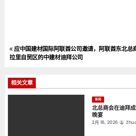
应中国建材国际阿联酋公司邀请，阿联酋东北总
文
拉里自贸区的中建材迪拜公司
章
导
相关文章
航
新闻
北总商会在迪拜成
晚宴
2月 16, 2026
Zhuo