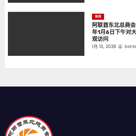
新闻
阿联酋东北总商会
年1月6日下午对
观访问
1月 13, 2026
Sont