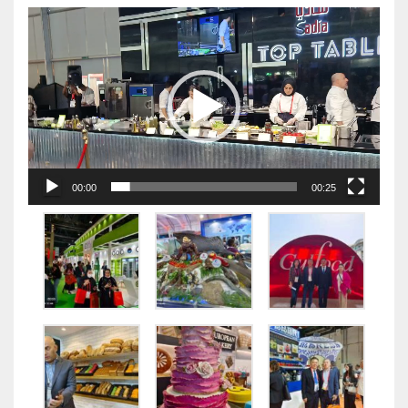
视
频
播
放
器
00:00
00:25