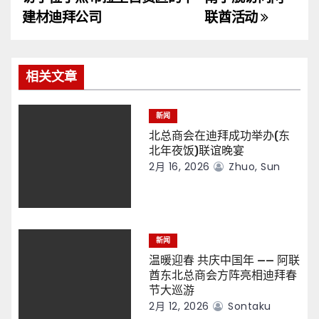
导
建材迪拜公司
联酋活动
航
相关文章
新闻
北总商会在迪拜成功举办(东
北年夜饭)联谊晚宴
2月 16, 2026
Zhuo, Sun
新闻
温暖迎春 共庆中国年 —— 阿联
酋东北总商会方阵亮相迪拜春
节大巡游
2月 12, 2026
Sontaku