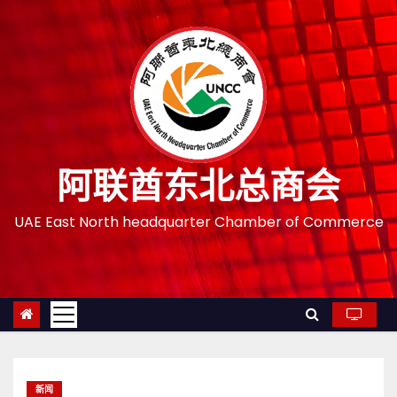
跳
至
内
容
阿联酋东北总商会
UAE East North headquarter Chamber of Commerce
新闻