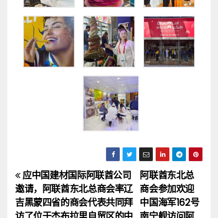
应中国建材国际阿联酋公司
阿联酋东北总
文
邀请，阿联酋东北总商会率辽
商会参加欢迎
章
吉黑蒙四省的商会代表共同拜
中国海军162号
访了位于杰布拉里自贸区的中
南宁舰访问阿