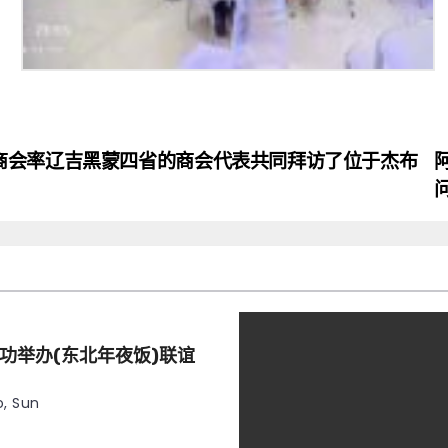
商会率辽吉黑蒙四省的商会代表共同拜访了位于杰布
功举办(东北年夜饭)联谊
, Sun