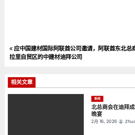
应中国建材国际阿联酋公司邀请，阿联酋东北总
文
拉里自贸区的中建材迪拜公司
章
导
相关文章
航
新闻
北总商会在迪拜成
晚宴
2月 16, 2026
Zhuo