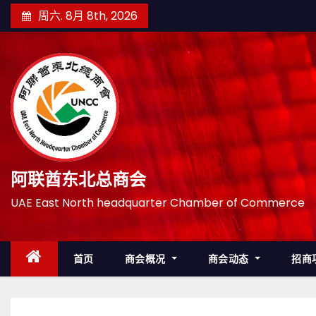
跳
周六. 8月 8th, 2026
至
内
容
阿联酋东北总商会
UAE East North headquarter Chamber of Commerce
首页
商会概况
商会动态
招商