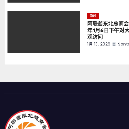
新闻
阿联酋东北总商会
年1月6日下午对
观访问
1月 13, 2026
Sont