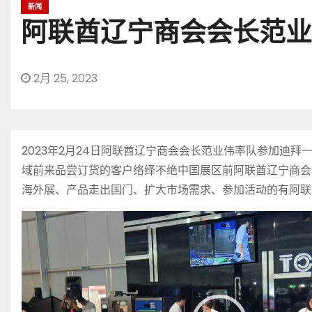
新闻
阿联酋辽宁商会会长范业
2月 25, 2023
2023年2月24日阿联酋辽宁商会会长范业伟率队参加
域前来品尝订货的客户络绎不绝中国展区前阿联酋辽宁商会
海外展、产品走出国门、扩大市场需求、参加活动的有阿联
视
频
播
放
器