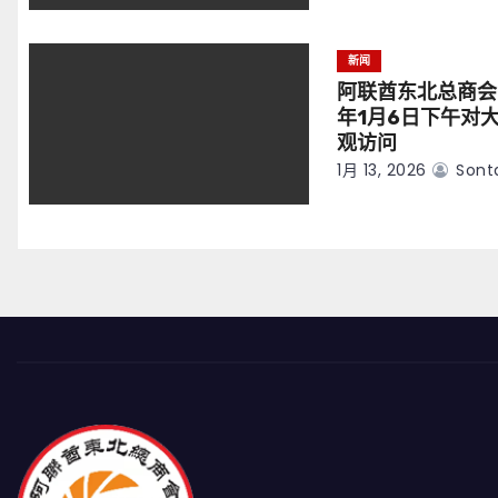
新闻
阿联酋东北总商会
年1月6日下午对
观访问
1月 13, 2026
Sont