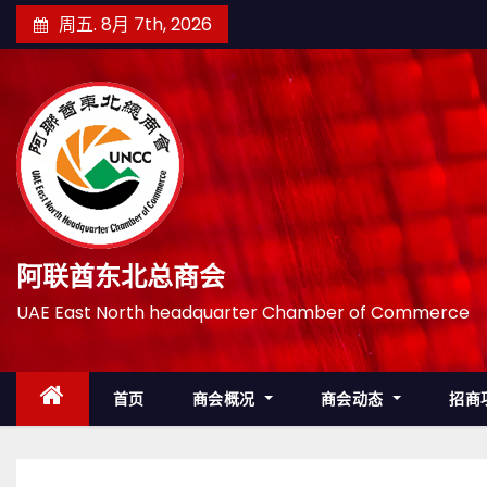
跳
周五. 8月 7th, 2026
至
内
容
阿联酋东北总商会
UAE East North headquarter Chamber of Commerce
首页
商会概况
商会动态
招商