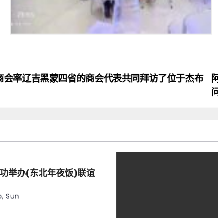
商会率辽吉黑蒙四省的商会代表共同拜访了位于杰布
功举办(东北年夜饭)联谊
, Sun