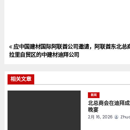
应中国建材国际阿联酋公司邀请，阿联酋东北总
文
拉里自贸区的中建材迪拜公司
章
导
相关文章
航
新闻
北总商会在迪拜成
晚宴
2月 16, 2026
Zhuo