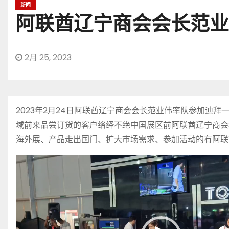
新闻
阿联酋辽宁商会会长范业
2月 25, 2023
2023年2月24日阿联酋辽宁商会会长范业伟率队参加
域前来品尝订货的客户络绎不绝中国展区前阿联酋辽宁商会
海外展、产品走出国门、扩大市场需求、参加活动的有阿联
视
频
播
放
器