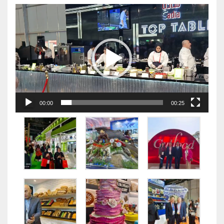
视
频
播
放
器
00:00
00:25