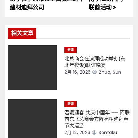
导
建材迪拜公司
联酋活动
航
相关文章
新闻
北总商会在迪拜成功举办(东
北年夜饭)联谊晚宴
2月 16, 2026
Zhuo, Sun
新闻
温暖迎春 共庆中国年 —— 阿联
酋东北总商会方阵亮相迪拜春
节大巡游
2月 12, 2026
Sontaku