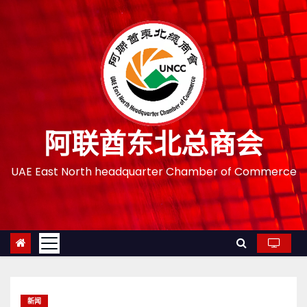
跳
至
内
容
阿联酋东北总商会
UAE East North headquarter Chamber of Commerce
新闻