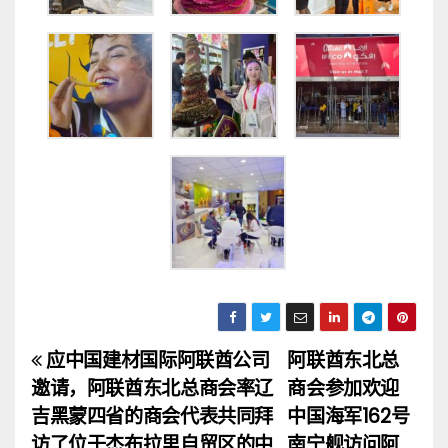
应中国建材国际阿联酋公司
阿联酋东北总
文
邀请，阿联酋东北总商会率辽
商会参加欢迎
章
吉黑蒙四省的商会代表共同拜
中国海军162号
访了位于杰布拉里自贸区的中
南宁舰访问阿