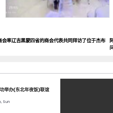
商会率辽吉黑蒙四省的商会代表共同拜访了位于杰布
功举办(东北年夜饭)联谊
, Sun