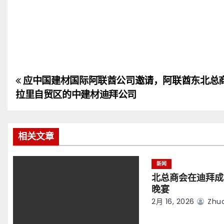
应中国建材国际阿联酋公司邀请，阿联酋东北总
文
拉里自贸区的中建材迪拜公司
章
导
相关文章
航
新闻
北总商会在迪拜成
晚宴
2月 16, 2026
Zhuo