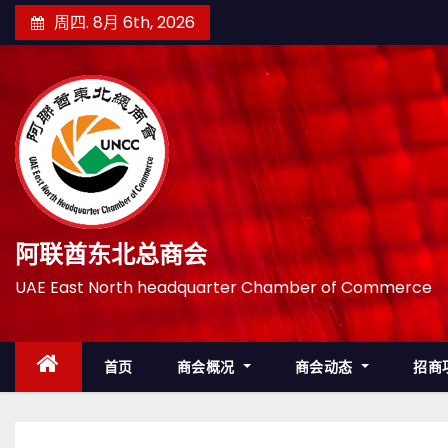
跳
周四. 8月 6th, 2026
至
内
容
阿联酋东北总商会
UAE East North headquarter Chamber of Commerce
首页
商会概况
商会动态
招商