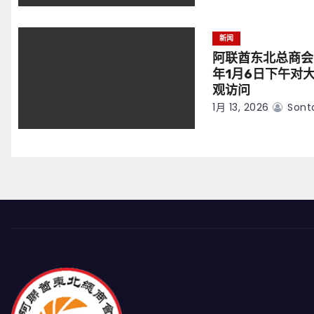
新闻
阿联酋东北总商会
年1月6日下午对
观访问
1月 13, 2026
Sont