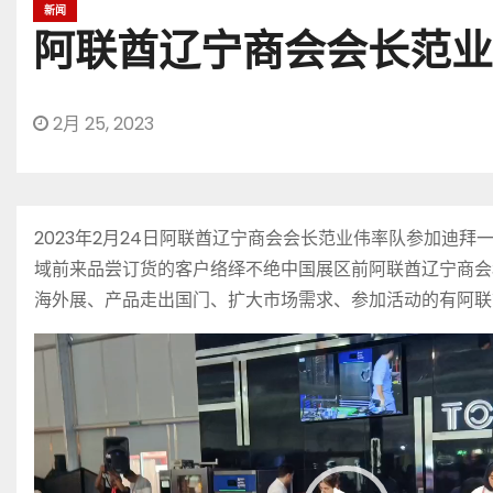
新闻
阿联酋辽宁商会会长范业
2月 25, 2023
2023年2月24日阿联酋辽宁商会会长范业伟率队参加
域前来品尝订货的客户络绎不绝中国展区前阿联酋辽宁商会
海外展、产品走出国门、扩大市场需求、参加活动的有阿联
视
频
播
放
器