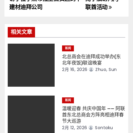
导
建材迪拜公司
联酋活动
航
相关文章
新闻
北总商会在迪拜成功举办(东
北年夜饭)联谊晚宴
2月 16, 2026
Zhuo, Sun
新闻
温暖迎春 共庆中国年 —— 阿联
酋东北总商会方阵亮相迪拜春
节大巡游
2月 12, 2026
Sontaku