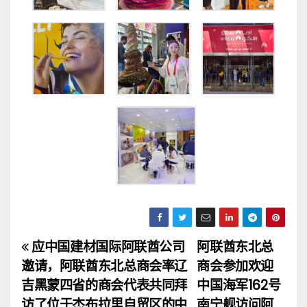
应中国建材国际阿联酋公司
阿联酋东北总
文
邀请，阿联酋东北总商会率辽
商会参加欢迎
章
吉黑蒙四省的商会代表共同拜
中国海军162号
访了位于杰布拉里自贸区的中
南宁舰访问阿