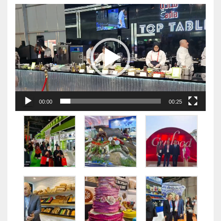
视
频
播
放
器
00:00
00:25