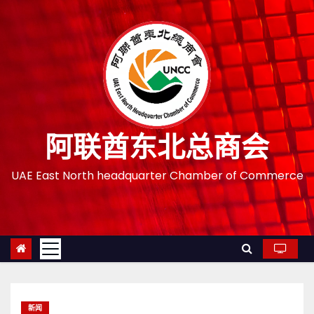
跳
至
内
容
阿联酋东北总商会
UAE East North headquarter Chamber of Commerce
新闻