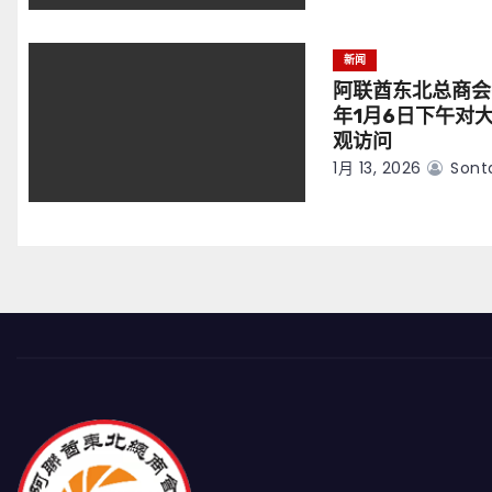
新闻
阿联酋东北总商会
年1月6日下午对
观访问
1月 13, 2026
Sont