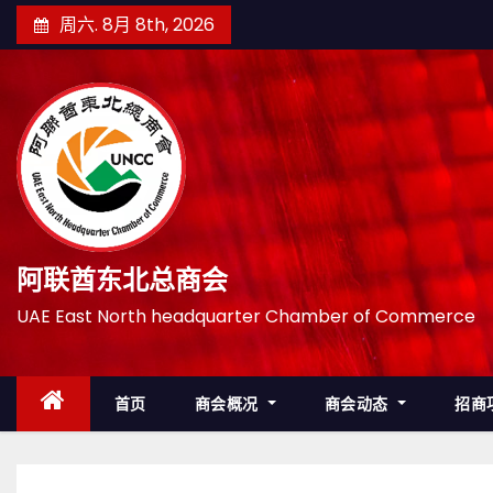
跳
周六. 8月 8th, 2026
至
内
容
阿联酋东北总商会
UAE East North headquarter Chamber of Commerce
首页
商会概况
商会动态
招商