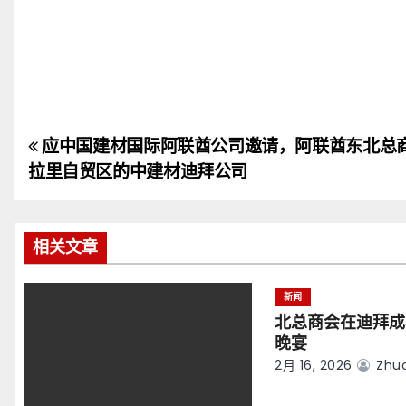
应中国建材国际阿联酋公司邀请，阿联酋东北总
文
拉里自贸区的中建材迪拜公司
章
导
相关文章
航
新闻
北总商会在迪拜成
晚宴
2月 16, 2026
Zhuo