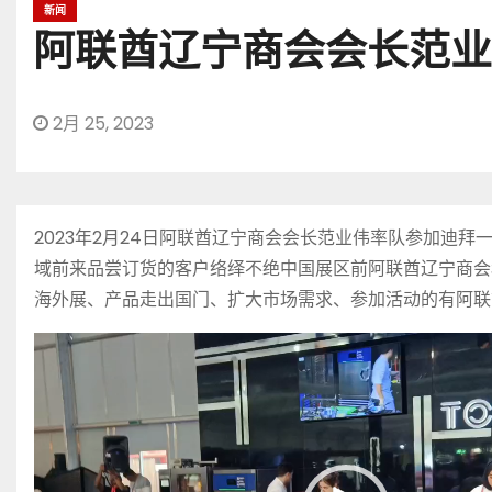
新闻
阿联酋辽宁商会会长范业
2月 25, 2023
2023年2月24日阿联酋辽宁商会会长范业伟率队参加
域前来品尝订货的客户络绎不绝中国展区前阿联酋辽宁商会
海外展、产品走出国门、扩大市场需求、参加活动的有阿联
视
频
播
放
器