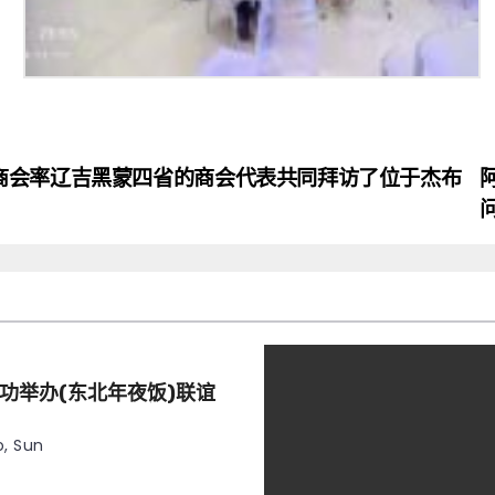
商会率辽吉黑蒙四省的商会代表共同拜访了位于杰布
功举办(东北年夜饭)联谊
, Sun