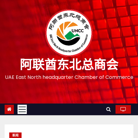
跳
至
内
容
阿联酋东北总商会
UAE East North headquarter Chamber of Commerce
新闻