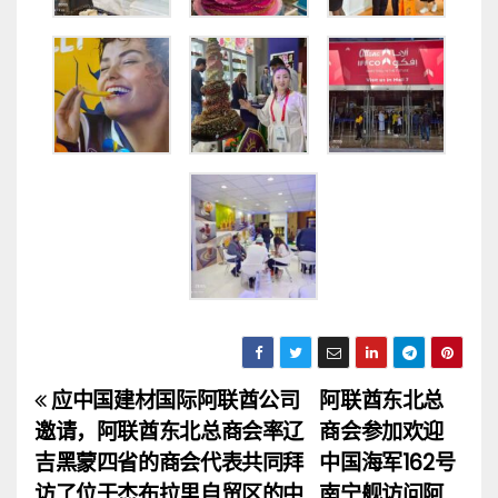
应中国建材国际阿联酋公司
阿联酋东北总
文
邀请，阿联酋东北总商会率辽
商会参加欢迎
章
吉黑蒙四省的商会代表共同拜
中国海军162号
访了位于杰布拉里自贸区的中
南宁舰访问阿