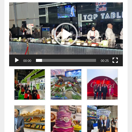
视
频
播
放
器
00:00
00:25