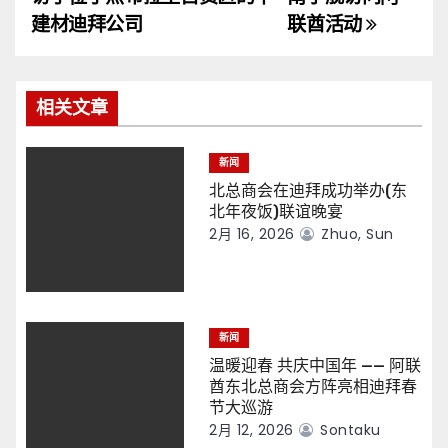
导
建材迪拜公司
联酋活动
航
相关文章
新闻
北总商会在迪拜成功举办(东
北年夜饭)联谊晚宴
2月 16, 2026
Zhuo, Sun
新闻
温暖迎春 共庆中国年 —— 阿联
酋东北总商会方阵亮相迪拜春
节大巡游
2月 12, 2026
Sontaku