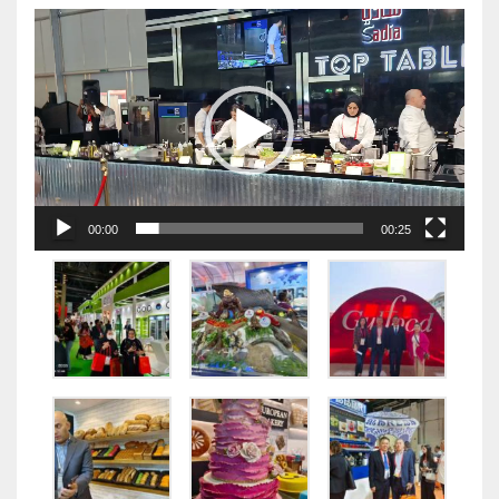
视
频
播
放
器
00:00
00:25