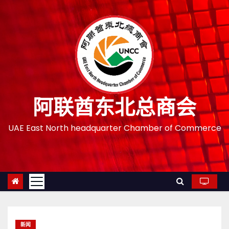
跳
至
内
容
阿联酋东北总商会
UAE East North headquarter Chamber of Commerce
新闻