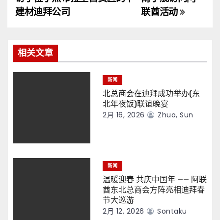
导
建材迪拜公司
联酋活动
航
相关文章
新闻
北总商会在迪拜成功举办(东
北年夜饭)联谊晚宴
2月 16, 2026
Zhuo, Sun
新闻
温暖迎春 共庆中国年 —— 阿联
酋东北总商会方阵亮相迪拜春
节大巡游
2月 12, 2026
Sontaku