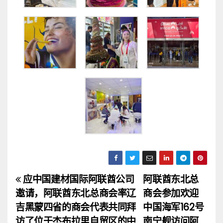
应中国建材国际阿联酋公司
阿联酋东北总
文
邀请，阿联酋东北总商会率辽
商会参加欢迎
章
吉黑蒙四省的商会代表共同拜
中国海军162号
访了位于杰布拉里自贸区的中
南宁舰访问阿