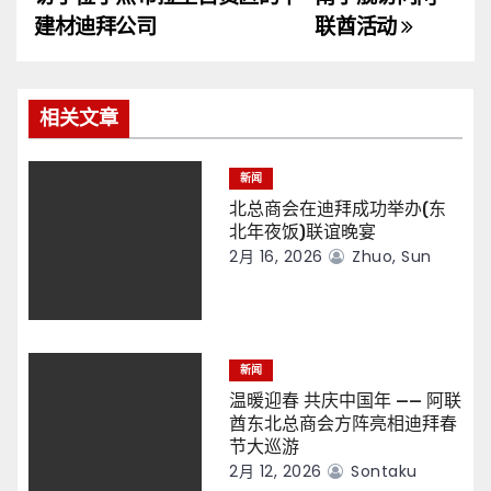
导
建材迪拜公司
联酋活动
航
相关文章
新闻
北总商会在迪拜成功举办(东
北年夜饭)联谊晚宴
2月 16, 2026
Zhuo, Sun
新闻
温暖迎春 共庆中国年 —— 阿联
酋东北总商会方阵亮相迪拜春
节大巡游
2月 12, 2026
Sontaku