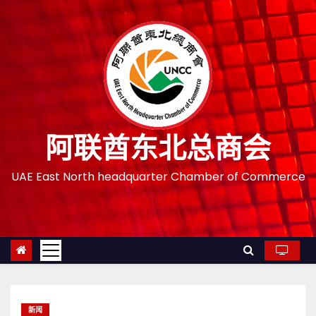
跳
至
内
容
阿联酋东北总商会
UAE East North headquarter Chamber of Commerce
新闻