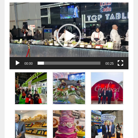
视
频
播
放
器
00:00
00:25