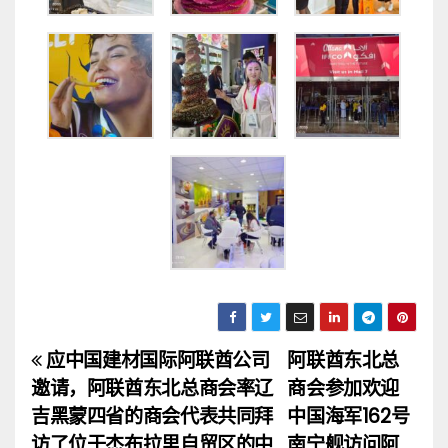
应中国建材国际阿联酋公司
阿联酋东北总
文
邀请，阿联酋东北总商会率辽
商会参加欢迎
章
吉黑蒙四省的商会代表共同拜
中国海军162号
访了位于杰布拉里自贸区的中
南宁舰访问阿