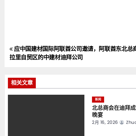
应中国建材国际阿联酋公司邀请，阿联酋东北总
文
拉里自贸区的中建材迪拜公司
章
导
相关文章
航
新闻
北总商会在迪拜成
晚宴
2月 16, 2026
Zhuo