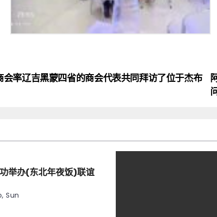
商会率辽吉黑蒙四省的商会代表共同拜访了位于杰布
功举办(东北年夜饭)联谊
, Sun