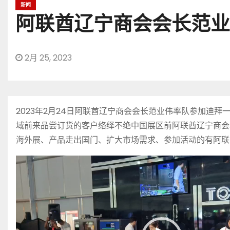
新闻
阿联酋辽宁商会会长范业
2月 25, 2023
2023年2月24日阿联酋辽宁商会会长范业伟率队参加
域前来品尝订货的客户络绎不绝中国展区前阿联酋辽宁商会
海外展、产品走出国门、扩大市场需求、参加活动的有阿联
视
频
播
放
器