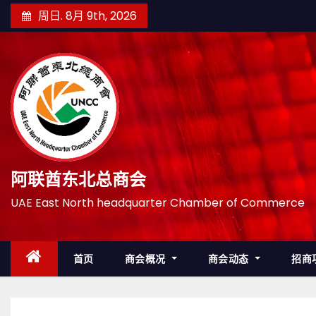
跳
周日. 8月 9th, 2026
至
内
容
阿联酋东北总商会
UAE East North headquarter Chamber of Commerce
首页
商会概况
商会动态
招商