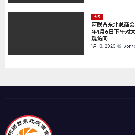
新闻
阿联酋东北总商会
年1月6日下午对
观访问
1月 13, 2026
Sont