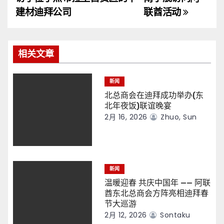
导
建材迪拜公司
联酋活动
航
相关文章
新闻
北总商会在迪拜成功举办(东
北年夜饭)联谊晚宴
2月 16, 2026
Zhuo, Sun
新闻
温暖迎春 共庆中国年 —— 阿联
酋东北总商会方阵亮相迪拜春
节大巡游
2月 12, 2026
Sontaku