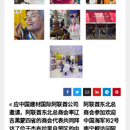
应中国建材国际阿联酋公司
阿联酋东北总
文
邀请，阿联酋东北总商会率辽
商会参加欢迎
章
吉黑蒙四省的商会代表共同拜
中国海军162号
访了位于杰布拉里自贸区的中
南宁舰访问阿