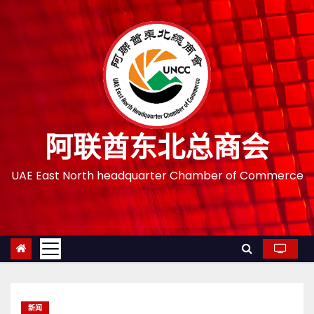
跳
至
内
容
阿联酋东北总商会
UAE East North headquarter Chamber of Commerce
新闻